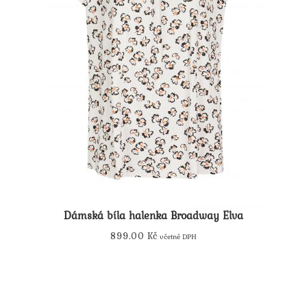
Dámská bíla halenka Broadway Elva
899.00
Kč
včetně DPH
Tento
produkt
má
více