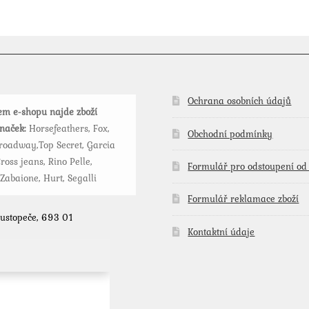
variant.
Možnosti
lze
vybrat
na
stránce
Ochrana osobních údajů
m e-shopu najde zboží
produktu
značek:
Horsefeathers, Fox,
Obchodní podmínky
roadway,Top Secret, Garcia
ross jeans, Rino Pelle,
Formulář pro odstoupení od
 Zabaione, Hurt, Segalli
Formulář reklamace zboží
Hustopeče, 693 01
Kontaktní údaje