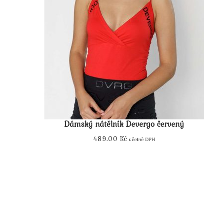
Dámský nátělník Devergo červený
489.00
Kč
včetně DPH
Tento
produkt
má
více
variant.
Možnosti