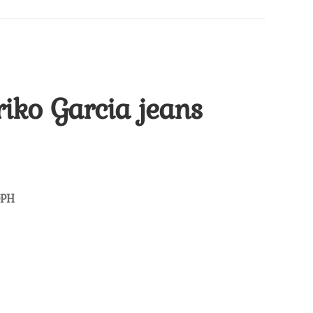
iko Garcia jeans
ní
DPH
 Kč.