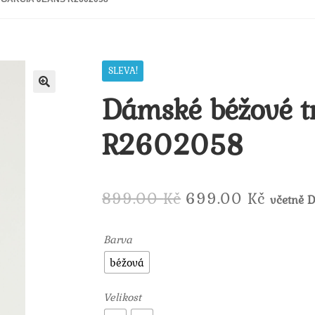
SLEVA!
Dámské béžové tr
🔍
R2602058
Původní
Aktuál
899.00
Kč
699.00
Kč
včetně 
cena
cena
Barva
byla:
je:
béžová
899.00 Kč.
699.00
Velikost