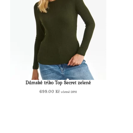
Dámské triko Top Secret zelené
699.00
Kč
včetně DPH
Tento
produkt
má
více
variant.