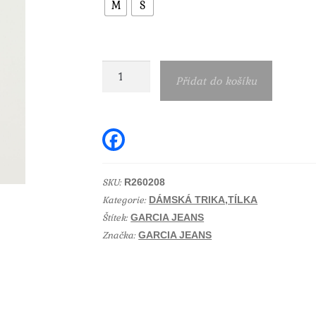
M
S
Dámské
Přidat do košíku
béžové
triko
Garcia
F
a
jeans
c
e
R2602058
b
SKU:
R260208
množství
o
Kategorie:
o
DÁMSKÁ TRIKA,TÍLKA
k
Štítek:
GARCIA JEANS
Značka:
GARCIA JEANS