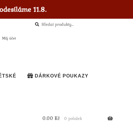
odesíláme 11.8.
Hledat
Hledat:
Můj účet
ĚTSKÉ
DÁRKOVÉ POUKAZY
0.00
Kč
0 položek