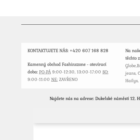
lze
vybrat
na
stránce
produktu
KONTAKTUJETE NÁS: +420
607 168 828
Na naše
těchto 
Kamenný obchod Fashinxzone - otevírací
Globe,B
doba:
PO-PÁ
9:00-12:30, 13:00-17:00
SO:
jeans, C
9:00-11:00
NE:
ZAVŘENO
Hailys,
Najdete nás na adrese: Dukelské náměstí 12, 