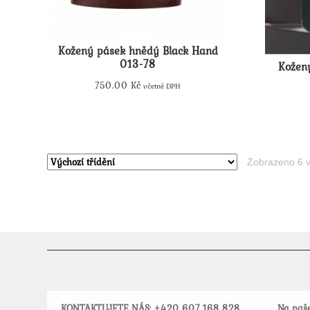
Kožený pásek hnědý Black Hand
013-78
Kožen
750.00
Kč
včetně DPH
Tento
produkt
má
více
Zobrazeno 6 v
variant.
Možnosti
lze
vybrat
na
stránce
produktu
KONTAKTUJETE NÁS: +420
607 168 828
Na naše