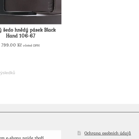
vybrat
vybrat
na
na
stránce
stránce
produktu
produktu
ý šedo hnědý pásek Black
Hand 106-67
799.00
Kč
včetně DPH
Tento
produkt
má
ýsledků
více
variant.
Možnosti
lze
vybrat
na
stránce
produktu
Ochrana osobních údajů
m e-shopu najde zboží