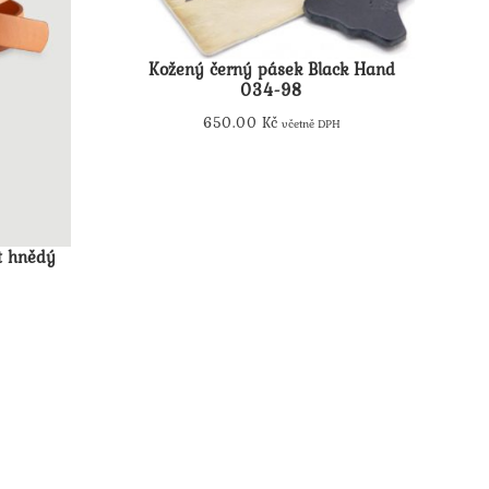
Kožený černý pásek Black Hand
034-98
650.00
Kč
včetně DPH
Tento
produkt
má
více
t hnědý
variant.
Možnosti
lze
vybrat
na
stránce
produktu