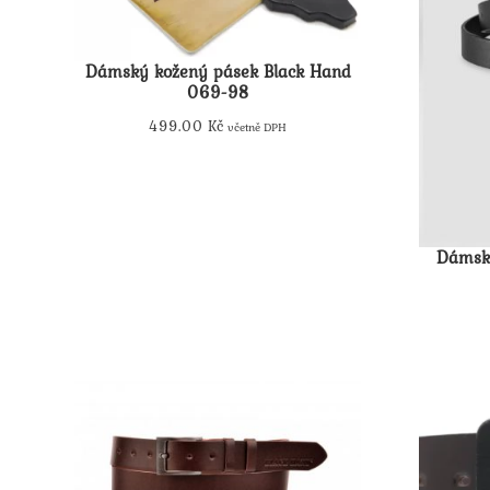
Dámský kožený pásek Black Hand
069-98
499.00
Kč
včetně DPH
Tento
produkt
má
více
Dámský
variant.
Možnosti
lze
vybrat
na
stránce
produktu