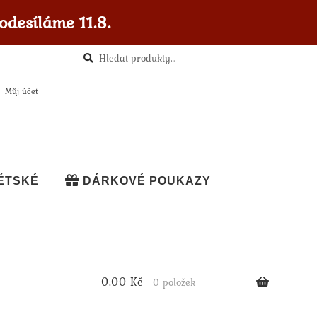
odesíláme 11.8.
Hledat
Hledat:
Můj účet
ĚTSKÉ
DÁRKOVÉ POUKAZY
0.00
Kč
0 položek