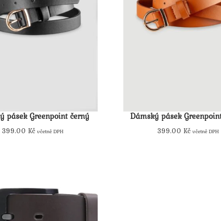
 pásek Greenpoint černý
Dámský pásek Greenpoin
399.00
Kč
399.00
Kč
včetně DPH
včetně DPH
Tento
Tento
produkt
produkt
má
má
více
více
variant.
variant.
Možnosti
Možnosti
lze
lze