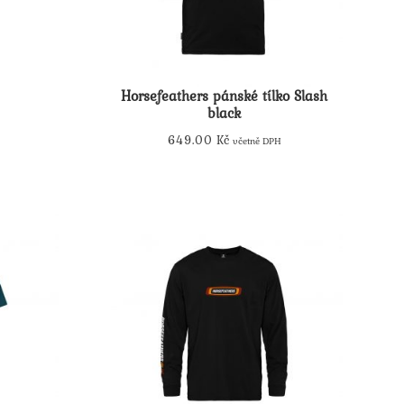
Horsefeathers pánské tílko Slash
black
649.00
Kč
včetně DPH
Tento
produkt
má
více
variant.
Možnosti
lze
vybrat
na
stránce
produktu