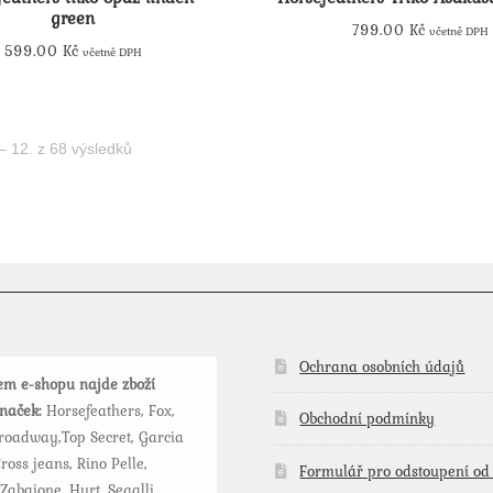
green
799.00
Kč
včetně DPH
599.00
Kč
včetně DPH
Tento
Tento
produkt
produkt
má
má
více
– 12. z 68 výsledků
více
variant.
variant.
Možnosti
Možnosti
lze
lze
vybrat
vybrat
na
na
stránce
stránce
produktu
produktu
Ochrana osobních údajů
m e-shopu najde zboží
značek:
Horsefeathers, Fox,
Obchodní podmínky
roadway,Top Secret, Garcia
ross jeans, Rino Pelle,
Formulář pro odstoupení od
 Zabaione, Hurt, Segalli