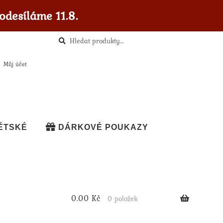
odesíláme 11.8.
Hledat
Hledat:
Můj účet
ĚTSKÉ
DÁRKOVÉ POUKAZY
0.00
Kč
0 položek