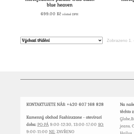
blue heaven
699.00
Kč
včetně DPH
Tento
produkt
má
Zobrazeno 1. 
více
variant.
Možnosti
lze
vybrat
na
stránce
produktu
KONTAKTUJETE NÁS: +420
607 168 828
Na naše
těchto 
Kamenný obchod Fashinxzone - otevírací
Globe,B
doba:
PO-PÁ
9:00-12:30, 13:00-17:00
SO:
jeans, C
9:00-11:00
NE:
ZAVŘENO
Hailys,