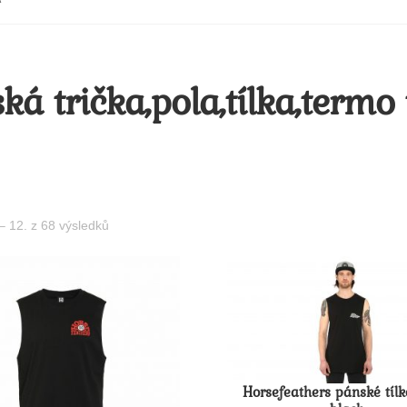
ká trička,pola,tílka,termo 
– 12. z 68 výsledků
Horsefeathers pánské tílk