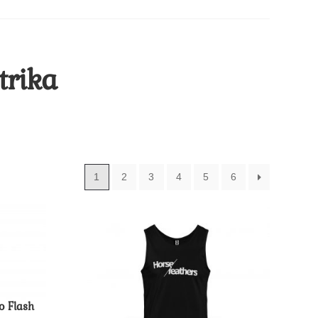
trika
1
2
3
4
5
6
o Flash