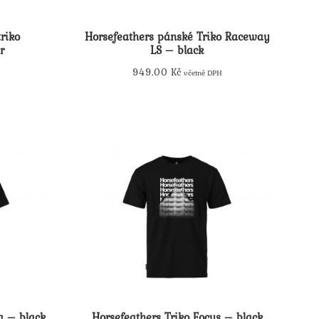
riko
Horsefeathers pánské Triko Raceway
r
LS – black
949.00
Kč
včetně DPH
Tento
produkt
má
více
variant.
Možnosti
lze
vybrat
na
stránce
produktu
a – black
Horsefeathers Triko Focus – black