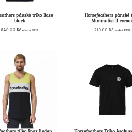
eathers pánské triko Base
Horsefeathers pánské t
black
Minimalist II corsai
649.00
Kč
719.00
Kč
včetně DPH
včetně DPH
Tento
Tento
produkt
produkt
má
má
více
více
variant.
variant.
Možnosti
Možnosti
lze
lze
vybrat
vybrat
na
na
stránce
stránce
produktu
produktu
eathers tílko Spaz linden
Horsefeathers Triko Asakus