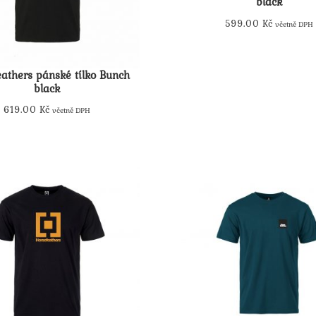
black
599.00
Kč
včetně DPH
Tento
produkt
eathers pánské tílko Bunch
má
black
více
619.00
Kč
variant.
včetně DPH
Tento
Možnosti
produkt
lze
má
vybrat
více
na
variant.
stránce
Možnosti
produktu
lze
vybrat
na
stránce
produktu