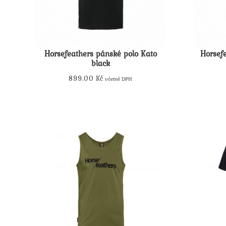
Horsefeathers pánské polo Kato
Horsef
black
899.00
Kč
včetně DPH
Tento
produkt
má
více
variant.
Možnosti
lze
vybrat
na
stránce
produktu