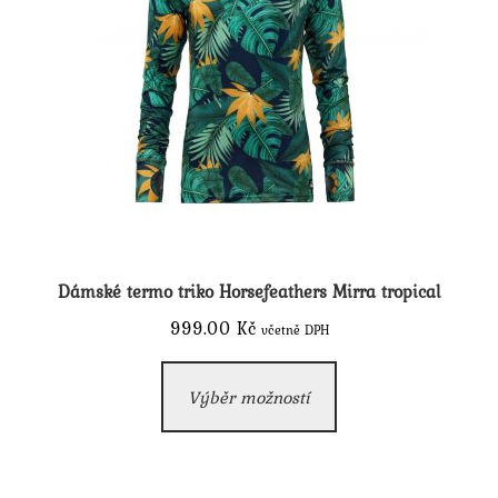
na
stránce
produktu
Dámské termo triko Horsefeathers Mirra tropical
999.00
Kč
včetně DPH
Tento
Výběr možností
produkt
má
více