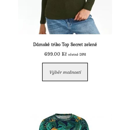
Dámské triko Top Secret zelené
699.00
Kč
včetně DPH
Tento
Výběr možností
produkt
má
více
variant.
Možnosti
lze
vybrat