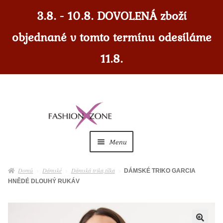
3.8. - 10.8. DOVOLENÁ zboží
objednané v tomto termínu odesíláme
11.8.
Přeskočit
Přejít
na
k
navigaci
obsahu
Menu
webu
Dámské
Expan
Domů
Dámské
Dámská trika,tílka
DÁMSKÉ TRIKO GARCIA
child
HNĚDÉ DLOUHÝ RUKÁV
menu
Dámské doplňky
Expan
child
menu
Pánské
Expan