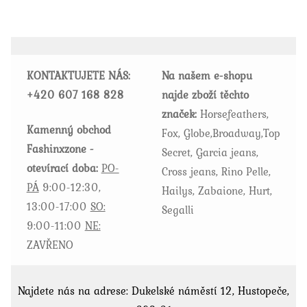
variant.
Možnosti
lze
vybrat
KONTAKTUJETE NÁS:
Na našem e-shopu
na
+420
607 168 828
najde zboží těchto
stránce
značek:
Horsefeathers,
produktu
Kamenný obchod
Fox, Globe,Broadway,Top
Fashinxzone -
Secret, Garcia jeans,
otevírací doba:
PO-
Cross jeans, Rino Pelle,
PÁ
9:00-12:30,
Hailys, Zabaione, Hurt,
13:00-17:00
SO:
Segalli
9:00-11:00
NE:
ZAVŘENO
Najdete nás na adrese: Dukelské náměstí 12, Hustopeče,