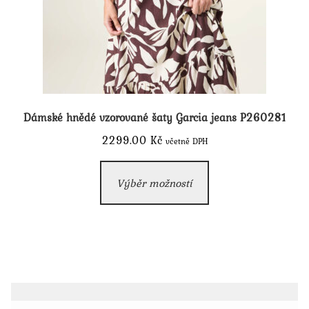
Dámské hnědé vzorované šaty Garcia jeans P260281
2299.00
Kč
včetně DPH
Tento
Výběr možností
produkt
má
více
variant.
Možnosti
lze
vybrat