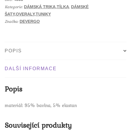
zelené,
o
Kategorie:
,
o
DÁMSKÁ TRIKA,TÍLKA
DÁMSKÉ
tmavě
k
ŠATY,OVERALY,TUNIKY
šedé
Značka:
DEVERGO
množství
POPIS
DALŠÍ INFORMACE
Popis
materiál: 95% bavlna, 5% elastan
Související produkty