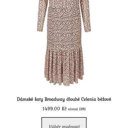
produktu
Dámské šaty Broadway dlouhé Celenia béžové
1499.00
Kč
včetně DPH
Tento
Výběr možností