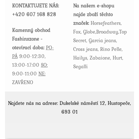
KONTAKTUJETE NÁS:
Na našem e-shopu
na
+420
607 168 828
najde zboží těchto
stránce
značek:
Horsefeathers,
produktu
Kamenný obchod
Fox, Globe,Broadway,Top
Fashinxzone -
Secret, Garcia jeans,
otevírací doba:
PO-
Cross jeans, Rino Pelle,
PÁ
9:00-12:30,
Hailys, Zabaione, Hurt,
13:00-17:00
SO:
Segalli
9:00-11:00
NE:
ZAVŘENO
Najdete nás na adrese: Dukelské náměstí 12, Hustopeče,
693 01