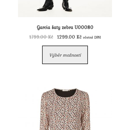
Garcia šaty zebra U00080
Původní
Aktuální
1799.00
Kč
1299.00
Kč
včetně DPH
cena
cena
Tento
byla:
je:
Výběr možností
produkt
1799.00 Kč.
1299.00 Kč.
má
více
variant.
Možnosti
lze
vybrat
na
stránce