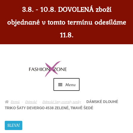
3.8. - 10.8. DOVOLENÁ zboží
objednané v tomto termínu odesíláme
11.8.
Přeskočit
Přejít
na
k
navigaci
obsahu
Menu
webu
Dámské
Expan
Domů
Dámské
Dámské šaty,overaly,tuniky
DÁMSKÉ DLOUHÉ
child
TRIKO ŠATY DEVERGO 4538 ZELENÉ, TMAVĚ ŠEDÉ
menu
Dámské doplňky
Expan
child
SLEVA!
menu
Pánské
Expan