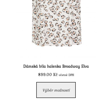
Dámská bíla halenka Broadway Elva
899.00
Kč
včetně DPH
Tento
Výběr možností
produkt
má
více