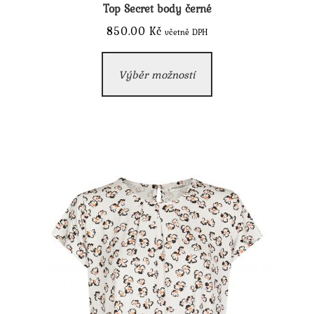
Top Secret body černé
850.00
Kč
včetně DPH
Tento
Výběr možností
produkt
má
více
variant.
Možnosti
lze
vybrat
na
stránce
produktu