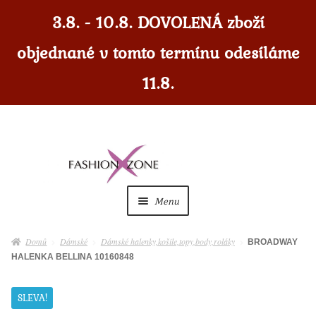
3.8. - 10.8. DOVOLENÁ zboží
objednané v tomto termínu odesíláme
11.8.
Přeskočit
Přejít
na
k
navigaci
obsahu
Menu
webu
Dámské
Expan
Domů
Dámské
Dámské halenky,košile,topy,body,roláky
BROADWAY
child
HALENKA BELLINA 10160848
menu
Dámské doplňky
Expan
child
SLEVA!
menu
Pánské
Expan