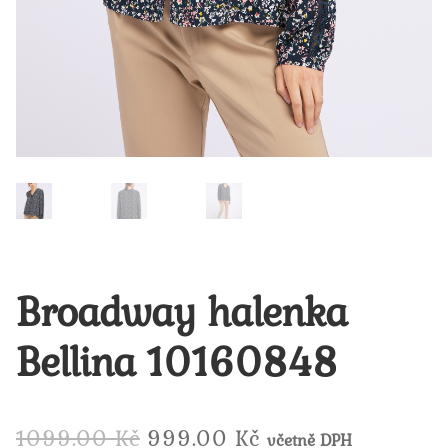
Broadway halenka
Bellina 10160848
Původní
Aktuální
1099.00
Kč
999.00
Kč
včetně DPH