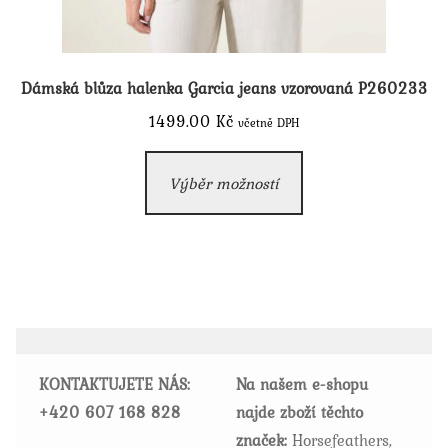
Dámská blůza halenka Garcia jeans vzorovaná P260233
1499.00
Kč
včetně DPH
Tento
Výběr možností
produkt
má
více
variant.
Možnosti
lze
vybrat
KONTAKTUJETE NÁS:
Na našem e-shopu
na
+420
607 168 828
najde zboží těchto
stránce
značek:
Horsefeathers,
produktu