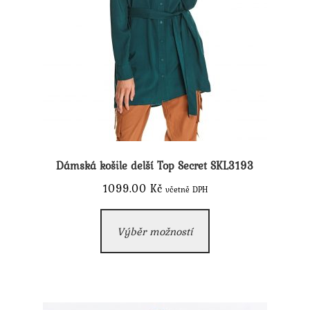
Dámská košile delší Top Secret SKL3193
1099.00
Kč
včetně DPH
Tento
Výběr možností
produkt
má
více
variant.