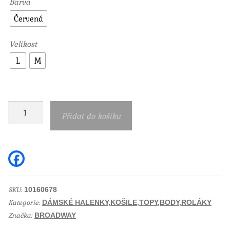
Barva
Červená
Velikost
L
M
Broadway
Přidat do košíku
halenka
10160678
množství
F
a
c
e
b
SKU:
10160678
o
Kategorie:
o
DÁMSKÉ HALENKY,KOŠILE,TOPY,BODY,ROLÁKY
k
Značka:
BROADWAY