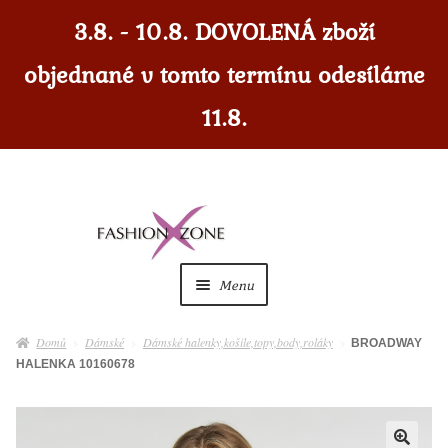
3.8. - 10.8. DOVOLENÁ zboží
objednané v tomto termínu odesíláme
11.8.
Přeskočit
Přejít
na
k
navigaci
obsahu
Menu
webu
Dámské
Expan
Domů
Dámské
Dámské halenky,košile,topy,body,roláky
BROADWAY
child
HALENKA 10160678
menu
Dámské doplňky
Expan
child
menu
Pánské
Expan