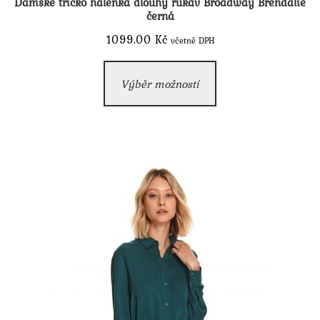
Dámské tričko halenka dlouhý rukáv Broadway Brendalie
černá
1099.00
Kč
včetně DPH
Tento
Výběr možností
produkt
má
více
variant.
Možnosti
lze
vybrat
na
stránce
produktu