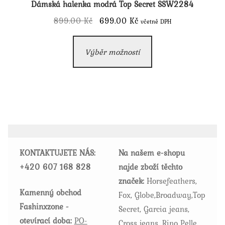
Dámská halenka modrá Top Secret SSW2284
Původní
Aktuální
899.00
Kč
699.00
Kč
včetně DPH
cena
cena
Tento
byla:
je:
Výběr možností
produkt
899.00 Kč.
699.00 Kč.
má
více
variant.
Možnosti
lze
vybrat
KONTAKTUJETE NÁS:
Na našem e-shopu
na
+420
607 168 828
najde zboží těchto
stránce
značek:
Horsefeathers,
produktu
Kamenný obchod
Fox, Globe,Broadway,Top
Fashinxzone -
Secret, Garcia jeans,
otevírací doba:
PO-
Cross jeans, Rino Pelle,