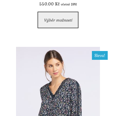
550.00
Kč
včetně DPH
Tento
Výběr možností
produkt
má
více
variant.
Možnosti
Sleva!
lze
vybrat
na
stránce
produktu