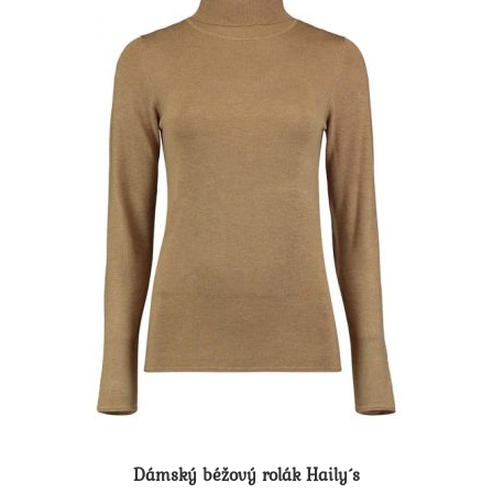
Dámský béžový rolák Haily´s