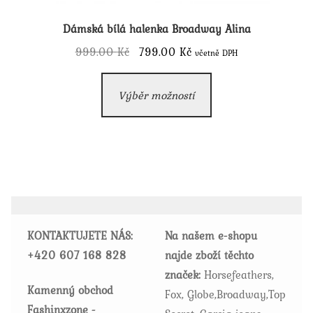
Dámská bílá halenka Broadway Alina
Původní
Aktuální
999.00
Kč
799.00
Kč
včetně DPH
cena
cena
Tento
byla:
je:
Výběr možností
produkt
999.00 Kč.
799.00 Kč.
má
více
variant.
Možnosti
lze
vybrat
KONTAKTUJETE NÁS:
Na našem e-shopu
na
+420
607 168 828
najde zboží těchto
stránce
značek:
Horsefeathers,
produktu
Kamenný obchod
Fox, Globe,Broadway,Top
Fashinxzone -