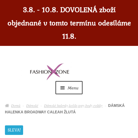
3.8. - 10.8. DOVOLENÁ zboží
objednané v tomto termínu odesíláme
11.8.
Přeskočit
Přejít
na
k
navigaci
obsahu
Menu
webu
Dámské
Expan
Domů
Dámské
Dámské halenky,košile,topy,body,roláky
DÁMSKÁ
child
HALENKA BROADWAY CALEAH ŽLUTÁ
menu
Dámské doplňky
Expan
child
SLEVA!
menu
Pánské
Expan