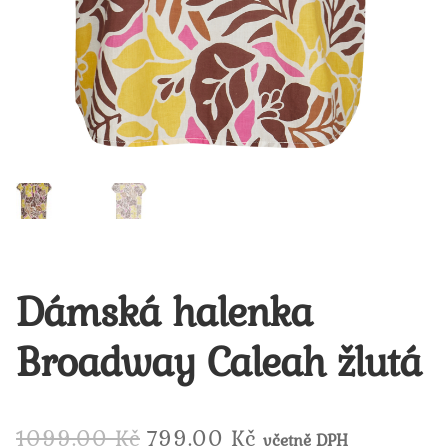
Dámská halenka
Broadway Caleah žlutá
Původní
Aktuální
1099.00
Kč
799.00
Kč
včetně DPH