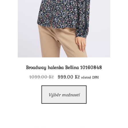
Broadway halenka Bellina 10160848
Původní
Aktuální
1099.00
Kč
999.00
Kč
včetně DPH
cena
cena
Tento
byla:
je:
Výběr možností
produkt
1099.00 Kč.
999.00 Kč.
má
více
variant.