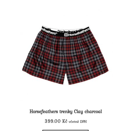
variant.
Možnosti
lze
vybrat
na
stránce
produktu
Horsefeathers trenky Clay charcoal
399.00
Kč
včetně DPH