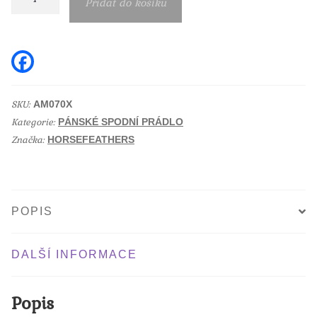
Přidat do košíku
boxerky
Horsefeathers
Sidney
F
a
shapes
c
e
množství
b
SKU:
AM070X
o
Kategorie:
o
PÁNSKÉ SPODNÍ PRÁDLO
k
Značka:
HORSEFEATHERS
POPIS
DALŠÍ INFORMACE
Popis