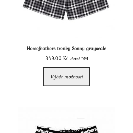
Horsefeathers trenky Sonny grayscale
349.00
Kč
včetně DPH
Tento
Výběr možností
produkt
má
více
variant.
Možnosti
lze
vybrat