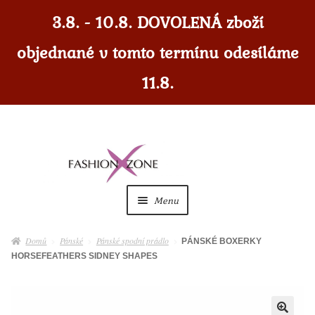
3.8. - 10.8. DOVOLENÁ zboží
objednané v tomto termínu odesíláme
11.8.
Přeskočit
Přejít
na
k
navigaci
obsahu
Menu
webu
Dámské
Expan
Domů
Pánské
Pánské spodní prádlo
PÁNSKÉ BOXERKY
child
HORSEFEATHERS SIDNEY SHAPES
menu
Dámské doplňky
Expan
child
menu
Pánské
Expan