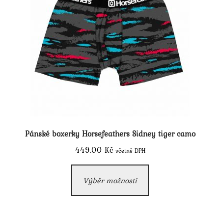
na
stránce
produktu
Pánské boxerky Horsefeathers Sidney tiger camo
449.00
Kč
včetně DPH
Tento
Výběr možností
produkt
má
více