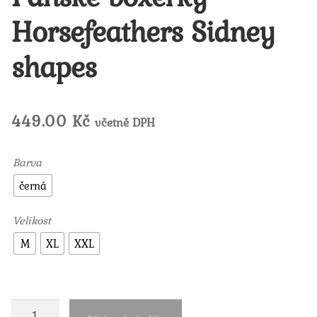
Horsefeathers Sidney
shapes
449.00
Kč
včetně DPH
Barva
černá
Velikost
M
XL
XXL
Pánské