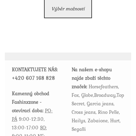
Tento
Výběr možností
produkt
má
více
variant.
Možnosti
lze
vybrat
KONTAKTUJETE NÁS:
Na našem e-shopu
na
+420
607 168 828
najde zboží těchto
stránce
značek:
Horsefeathers,
produktu
Kamenný obchod
Fox, Globe,Broadway,Top
Fashinxzone -
Secret, Garcia jeans,
otevírací doba:
PO-
Cross jeans, Rino Pelle,
PÁ
9:00-12:30,
Hailys, Zabaione, Hurt,
13:00-17:00
SO:
Segalli
9:00-11:00
NE: