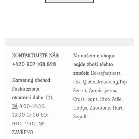
má
více
variant.
Možnosti
lze
vybrat
KONTAKTUJETE NÁS:
Na našem e-shopu
na
+420
607 168 828
najde zboží těchto
stránce
značek:
Horsefeathers,
produktu
Kamenný obchod
Fox, Globe,Broadway,Top
Fashinxzone -
Secret, Garcia jeans,
otevírací doba:
PO-
Cross jeans, Rino Pelle,
PÁ
9:00-12:30,
Hailys, Zabaione, Hurt,
13:00-17:00
SO:
Segalli
9:00-11:00
NE:
ZAVŘENO