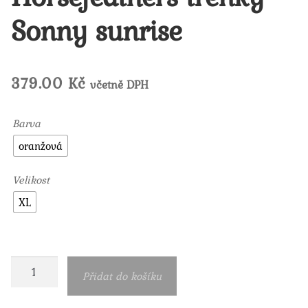
Sonny sunrise
379.00
Kč
včetně DPH
Barva
oranžová
Velikost
XL
Horsefeathers
Přidat do košíku
trenky
Sonny