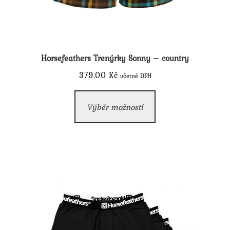
Horsefeathers Trenýrky Sonny – country
379.00
Kč
včetně DPH
Tento
Výběr možností
produkt
má
více
variant.
Možnosti
lze
vybrat
na
stránce