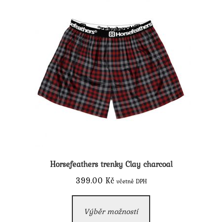
lze
vybrat
na
stránce
produktu
Horsefeathers trenky Clay charcoal
399.00
Kč
včetně DPH
Tento
Výběr možností
produkt