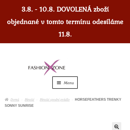
3.8. - 10.8. DOVOLENÁ zboží
objednané v tomto termínu odesíláme
11.8.
Přeskočit
Přejít
na
k
navigaci
obsahu
Menu
webu
Dámské
Expan
Domů
Pánské
Pánské spodní prádlo
HORSEFEATHERS TRENKY
child
SONNY SUNRISE
menu
Dámské doplňky
Expan
child
menu
Pánské
Expan