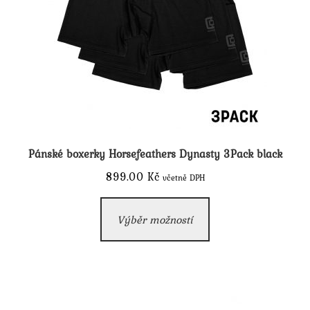
produktu
Pánské boxerky Horsefeathers Dynasty 3Pack black
899.00
Kč
včetně DPH
Tento
Výběr možností
produkt
má
více
variant.
Možnosti