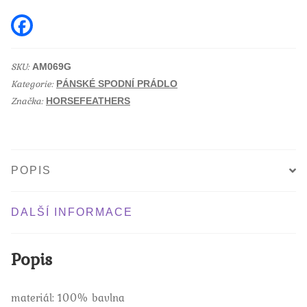
sunrise
F
a
množství
c
e
b
SKU:
AM069G
o
Kategorie:
o
PÁNSKÉ SPODNÍ PRÁDLO
k
Značka:
HORSEFEATHERS
POPIS
DALŠÍ INFORMACE
Popis
materiál: 100% bavlna