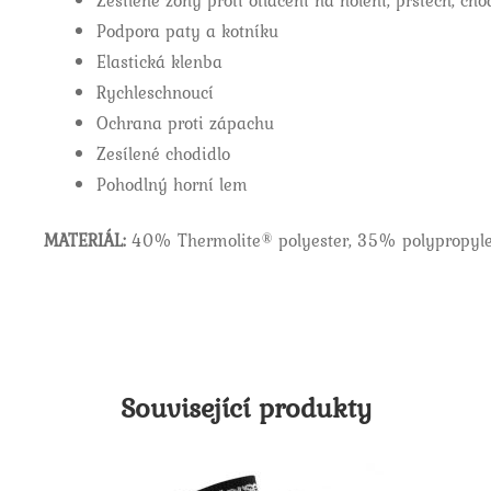
Zesílené zóny proti otlačení na holeni, prstech, cho
Podpora paty a kotníku
Elastická klenba
Rychleschnoucí
Ochrana proti zápachu
Zesílené chodidlo
Pohodlný horní lem
MATERIÁL:
40% Thermolite® polyester, 35% polypropyl
Související produkty