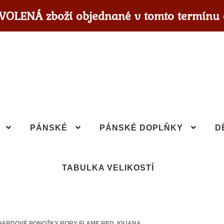
OVOLENÁ zboží objednané v tomto termínu 
PÁNSKÉ
PÁNSKÉ DOPLŇKY
D
TABULKA VELIKOSTÍ
ARDOVÉ PONOŽKY RORY FLAME RED, IGUANA