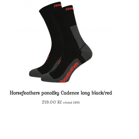
Horsefeathers ponožky Cadence long black/red
219.00
Kč
včetně DPH
Tento
produkt
má
více