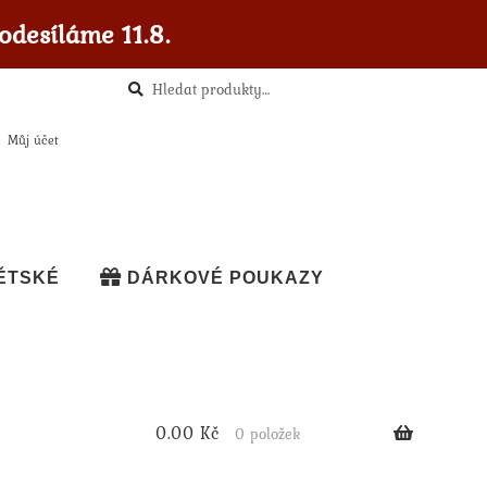
odesíláme 11.8.
Hledat
Hledat:
Můj účet
ĚTSKÉ
DÁRKOVÉ POUKAZY
0.00
Kč
0 položek