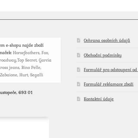
variant.
Možnosti
lze
vybrat
na
stránce
Ochrana osobních údajů
m e-shopu najde zboží
produktu
značek:
Horsefeathers, Fox,
Obchodní podmínky
roadway,Top Secret, Garcia
ross jeans, Rino Pelle,
Formulář pro odstoupení od
 Zabaione, Hurt, Segalli
Formulář reklamace zboží
Hustopeče, 693 01
Kontaktní údaje