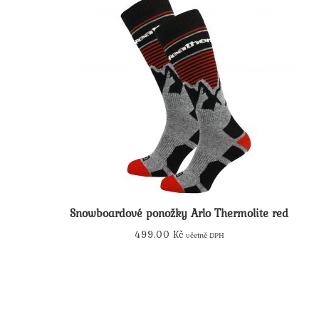
Snowboardové ponožky Arlo Thermolite red
499.00
Kč
včetně DPH
Tento
produkt
má
více