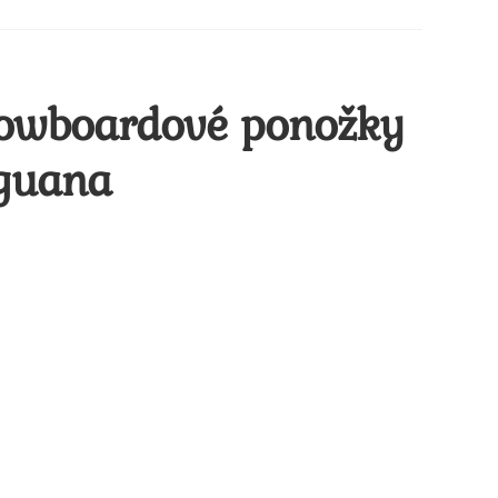
nowboardové ponožky
iguana