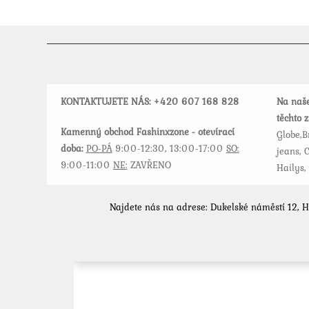
variant.
Možnosti
lze
vybrat
na
stránce
KONTAKTUJETE NÁS: +420
607 168 828
Na naše
produktu
těchto 
Kamenný obchod Fashinxzone - otevírací
Globe,B
doba:
PO-PÁ
9:00-12:30, 13:00-17:00
SO:
jeans, C
9:00-11:00
NE:
ZAVŘENO
Hailys,
Najdete nás na adrese: Dukelské náměstí 12, 