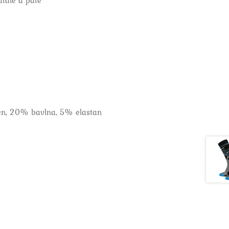
didle a patě
en, 20% bavlna, 5% elastan