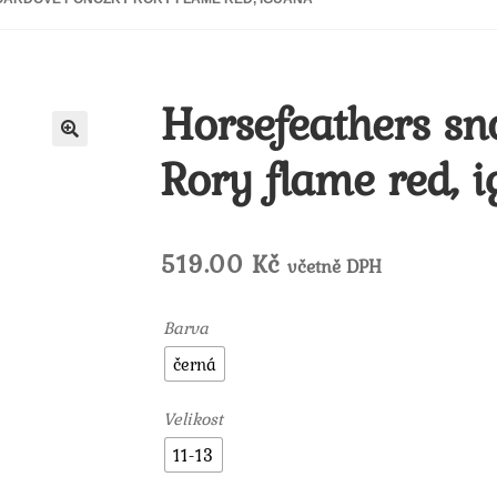
Horsefeathers s
Rory flame red, 
🔍
519.00
Kč
včetně DPH
Barva
černá
Velikost
11-13