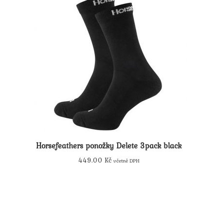
Horsefeathers ponožky Delete 3pack black
449.00
Kč
včetně DPH
Tento
produkt
má
více