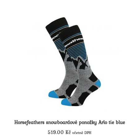
variant.
Možnosti
lze
vybrat
na
stránce
produktu
Horsefeathers snowboardové ponožky Arlo tie blue
519.00
Kč
včetně DPH