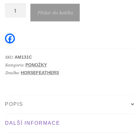
Snowboardové
Přidat do košíku
ponožky
Arlo
Thermolite
F
a
red
c
e
množství
b
SKU:
AM131C
o
Kategorie:
o
PONOŽKY
k
Značka:
HORSEFEATHERS
POPIS
DALŠÍ INFORMACE