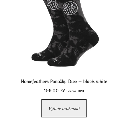
Horsefeathers Ponožky Dice – black, white
199.00
Kč
včetně DPH
Tento
Výběr možností
produkt
má
více