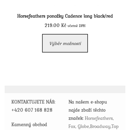
Horsefeathers ponožky Cadence long black/red
219.00
Kč
včetně DPH
Tento
Výběr možností
produkt
má
více
variant.
Možnosti
lze
vybrat
KONTAKTUJETE NÁS:
Na našem e-shopu
na
+420
607 168 828
najde zboží těchto
stránce
značek:
Horsefeathers,
produktu
Kamenný obchod
Fox, Globe,Broadway,Top