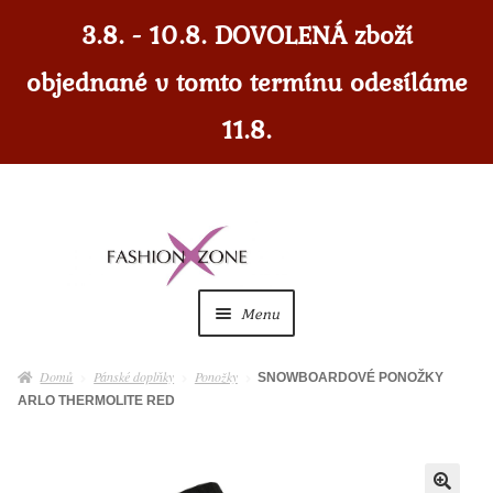
3.8. - 10.8. DOVOLENÁ zboží
objednané v tomto termínu odesíláme
11.8.
Přeskočit
Přejít
na
k
navigaci
obsahu
Menu
webu
Dámské
Expan
Domů
Pánské doplňky
Ponožky
SNOWBOARDOVÉ PONOŽKY
child
ARLO THERMOLITE RED
menu
Dámské doplňky
Expan
child
menu
Pánské
Expan