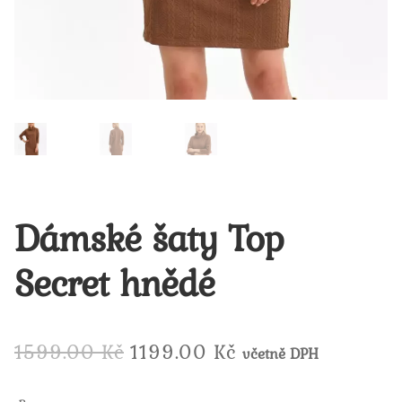
Dámské šaty Top
Secret hnědé
Původní
Aktuální
1599.00
Kč
1199.00
Kč
včetně DPH
cena
cena