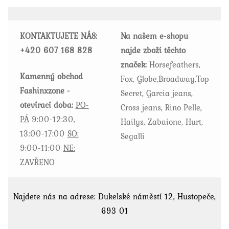
lze
vybrat
KONTAKTUJETE NÁS:
Na našem e-shopu
na
+420
607 168 828
najde zboží těchto
stránce
značek:
Horsefeathers,
produktu
Kamenný obchod
Fox, Globe,Broadway,Top
Fashinxzone -
Secret, Garcia jeans,
otevírací doba:
PO-
Cross jeans, Rino Pelle,
PÁ
9:00-12:30,
Hailys, Zabaione, Hurt,
13:00-17:00
SO:
Segalli
9:00-11:00
NE:
ZAVŘENO
Najdete nás na adrese: Dukelské náměstí 12, Hustopeče,
693 01