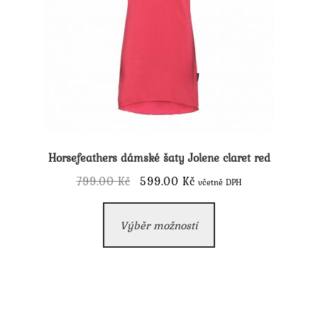
produktu
Horsefeathers dámské šaty Jolene claret red
Původní
Aktuální
799.00
Kč
599.00
Kč
včetně DPH
cena
cena
Tento
byla:
je:
Výběr možností
produkt
799.00 Kč.
599.00 Kč.
má
více
variant.
Možnosti