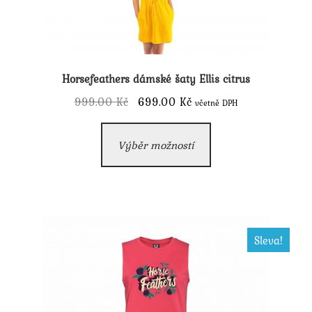
na
stránce
produktu
Horsefeathers dámské šaty Ellis citrus
Původní
Aktuální
999.00
Kč
699.00
Kč
včetně DPH
cena
cena
Tento
byla:
je:
Výběr možností
produkt
999.00 Kč.
699.00 Kč.
má
více
variant.
Možnosti
Sleva!
lze
vybrat
na
stránce