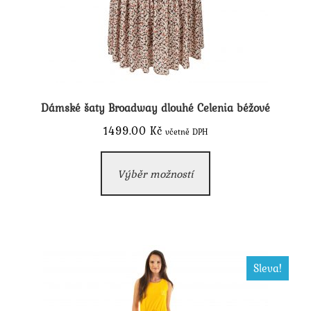
Dámské šaty Broadway dlouhé Celenia béžové
1499.00
Kč
včetně DPH
Tento
Výběr možností
produkt
má
více
variant.
Možnosti
Sleva!
lze
vybrat