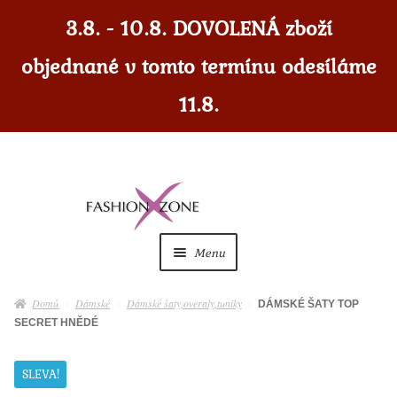
3.8. - 10.8. DOVOLENÁ zboží
objednané v tomto termínu odesíláme
11.8.
Přeskočit
Přejít
na
k
navigaci
obsahu
Menu
webu
Dámské
Expan
Domů
Dámské
Dámské šaty,overaly,tuniky
DÁMSKÉ ŠATY TOP
child
SECRET HNĚDÉ
menu
Dámské doplňky
Expan
child
SLEVA!
menu
Pánské
Expan