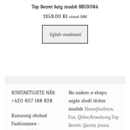
Top Secret šaty modré SSU3064
1359.00
Kč
včetně DPH
Tento
Výběr možností
produkt
má
více
variant.
Možnosti
lze
vybrat
KONTAKTUJETE NÁS:
Na našem e-shopu
na
+420
607 168 828
najde zboží těchto
stránce
značek:
Horsefeathers,
produktu
Kamenný obchod
Fox, Globe,Broadway,Top
Fashinxzone -
Secret, Garcia jeans,