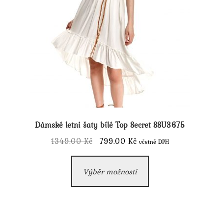
Dámské letní šaty bílé Top Secret SSU3675
Původní
Aktuální
1349.00
Kč
799.00
Kč
včetně DPH
cena
cena
Tento
byla:
je:
Výběr možností
produkt
1349.00 Kč.
799.00 Kč.
má
více
variant.