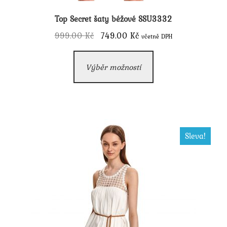
Top Secret šaty béžové SSU3332
Původní
Aktuální
999.00
Kč
749.00
Kč
včetně DPH
cena
cena
Tento
byla:
je:
Výběr možností
produkt
999.00 Kč.
749.00 Kč.
má
více
variant.
Možnosti
Sleva!
lze
vybrat
na
stránce
produktu