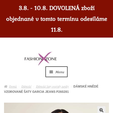
3.8. - 10.8. DOVOLENÁ zboží
objednané v tomto termínu odesíláme
11.8.
Přeskočit
Přejít
na
k
navigaci
obsahu
Menu
webu
Dámské
Expan
Domů
Dámské
Dámské šaty,overaly,tuniky
DÁMSKÉ HNĚDÉ
child
VZOROVANÉ ŠATY GARCIA JEANS P260281
menu
Dámské doplňky
Expan
child
menu
Pánské
Expan