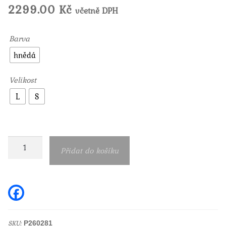
2299.00
Kč
včetně DPH
Barva
hnědá
Velikost
L
S
Dámské
Přidat do košíku
hnědé
vzorované
šaty
F
a
Garcia
c
e
jeans
b
SKU:
P260281