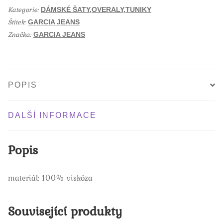
P260281
o
Kategorie:
o
DÁMSKÉ ŠATY,OVERALY,TUNIKY
množství
k
Štítek:
GARCIA JEANS
Značka:
GARCIA JEANS
POPIS
DALŠÍ INFORMACE
Popis
materiál: 100% viskóza
Související produkty