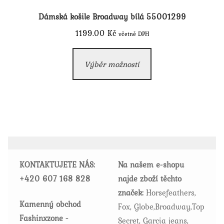
Dámská košile Broadway bílá 55001299
1199.00
Kč
včetně DPH
Tento
Výběr možností
produkt
má
více
variant.
Možnosti
lze
vybrat
KONTAKTUJETE NÁS:
Na našem e-shopu
na
+420
607 168 828
najde zboží těchto
stránce
značek:
Horsefeathers,
produktu
Kamenný obchod
Fox, Globe,Broadway,Top
Fashinxzone -
Secret, Garcia jeans,