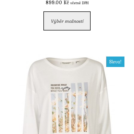
899.00
Kč
včetně DPH
Tento
Výběr možností
produkt
má
více
variant.
Možnosti
Sleva!
lze
vybrat
na
stránce
produktu