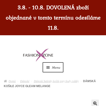
3.8. - 10.8. DOVOLENÁ zboží
objednané v tomto termínu odesíláme
11.8.
Přeskočit
Přejít
na
k
navigaci
obsahu
Menu
webu
Dámské
Expan
Domů
Dámské
Dámské halenky,košile,topy,body,roláky
DÁMSKÁ
child
KOŠILE JOYCE GLEAM MELANGE
menu
Dámské doplňky
Expan
child
menu
Pánské
Expan