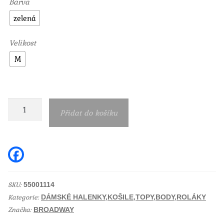
Barva
zelená
Velikost
M
Dámská
Přidat do košíku
košile
Joyce
gleam
F
a
melange
c
e
množství
b
SKU:
55001114
o
Kategorie:
o
DÁMSKÉ HALENKY,KOŠILE,TOPY,BODY,ROLÁKY
k
Značka:
BROADWAY