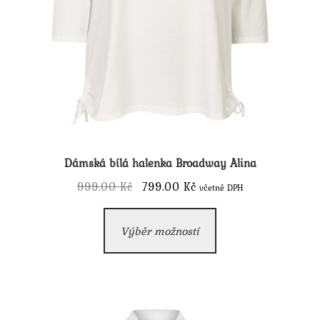
Dámská bílá halenka Broadway Alina
Původní
Aktuální
999.00
Kč
799.00
Kč
včetně DPH
cena
cena
Tento
byla:
je:
Výběr možností
produkt
999.00 Kč.
799.00 Kč.
má
více
variant.
Možnosti