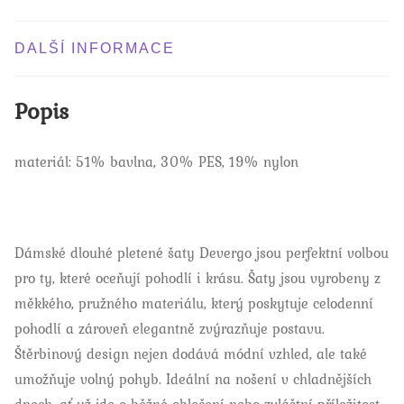
DALŠÍ INFORMACE
Popis
materiál: 51% bavlna, 30% PES, 19% nylon
Dámské dlouhé pletené šaty Devergo jsou perfektní volbou
pro ty, které oceňují pohodlí i krásu. Šaty jsou vyrobeny z
měkkého, pružného materiálu, který poskytuje celodenní
pohodlí a zároveň elegantně zvýrazňuje postavu.
Štěrbinový design nejen dodává módní vzhled, ale také
umožňuje volný pohyb. Ideální na nošení v chladnějších
dnech, ať už jde o běžné oblečení nebo zvláštní příležitost.