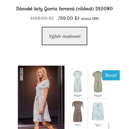
Dámské šaty Garcia červená (cihlová) D10080
Původní
Aktuální
1199.00
Kč
799.00
Kč
včetně DPH
cena
cena
Tento
byla:
je:
Výběr možností
produkt
1199.00 Kč.
799.00 Kč.
má
více
variant.
Možnosti
Sleva!
lze
vybrat
na
stránce
produktu