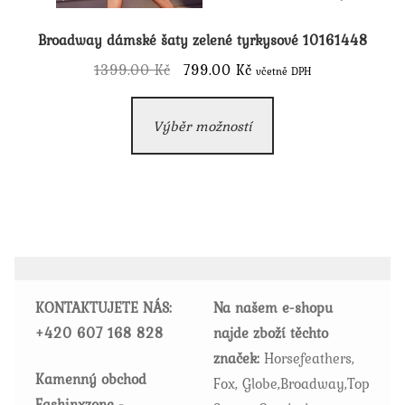
Broadway dámské šaty zelené tyrkysové 10161448
Původní
Aktuální
1399.00
Kč
799.00
Kč
včetně DPH
cena
cena
Tento
byla:
je:
Výběr možností
produkt
1399.00 Kč.
799.00 Kč.
má
více
variant.
Možnosti
lze
vybrat
KONTAKTUJETE NÁS:
Na našem e-shopu
na
+420
607 168 828
najde zboží těchto
stránce
značek:
Horsefeathers,
produktu
Kamenný obchod
Fox, Globe,Broadway,Top
Fashinxzone -