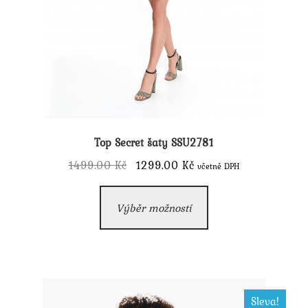
Top Secret šaty SSU2781
Původní
Aktuální
1499.00
Kč
1299.00
Kč
včetně DPH
cena
cena
Tento
byla:
je:
Výběr možností
produkt
1499.00 Kč.
1299.00 Kč.
má
více
variant.
Možnosti
Sleva!