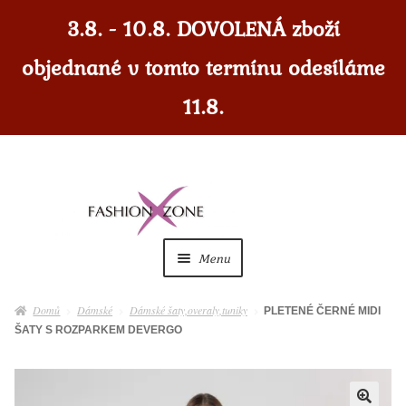
3.8. - 10.8. DOVOLENÁ zboží
objednané v tomto termínu odesíláme
11.8.
Přeskočit
Přejít
na
k
navigaci
obsahu
Menu
webu
Dámské
Expan
Domů
Dámské
Dámské šaty,overaly,tuniky
PLETENÉ ČERNÉ MIDI
child
ŠATY S ROZPARKEM DEVERGO
menu
Dámské doplňky
Expan
child
menu
Pánské
Expan