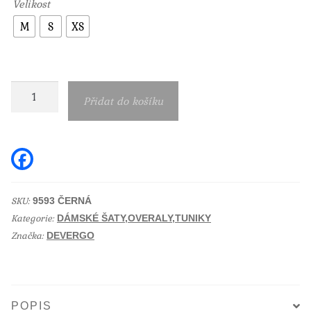
Velikost
M
S
XS
Pletené
Přidat do košíku
černé
midi
šaty
F
a
s
c
e
rozparkem
b
SKU:
9593 ČERNÁ
Devergo
o
Kategorie:
o
DÁMSKÉ ŠATY,OVERALY,TUNIKY
množství
k
Značka:
DEVERGO
POPIS