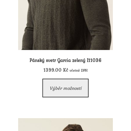
Pánský svetr Garcia zelený I11036
1399.00
Kč
včetně DPH
Tento
Výběr možností
produkt
má
více
variant.
Možnosti