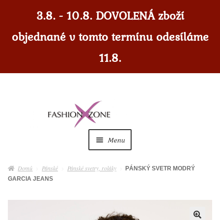
3.8. - 10.8. DOVOLENÁ zboží
objednané v tomto termínu odesíláme
11.8.
Přeskočit
Přejít
na
k
navigaci
obsahu
Menu
webu
Dámské
Expan
Domů
Pánské
Pánské svetry, roláky
PÁNSKÝ SVETR MODRÝ
child
GARCIA JEANS
menu
Dámské doplňky
Expan
child
menu
Pánské
Expan