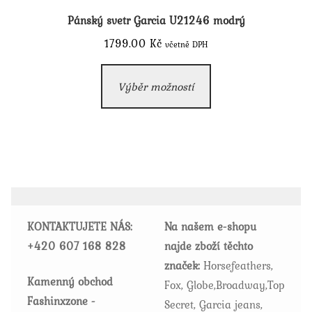
Pánský svetr Garcia U21246 modrý
1799.00
Kč
včetně DPH
Tento
Výběr možností
produkt
má
více
variant.
Možnosti
lze
vybrat
KONTAKTUJETE NÁS:
Na našem e-shopu
na
+420
607 168 828
najde zboží těchto
stránce
značek:
Horsefeathers,
produktu
Kamenný obchod
Fox, Globe,Broadway,Top
Fashinxzone -
Secret, Garcia jeans,