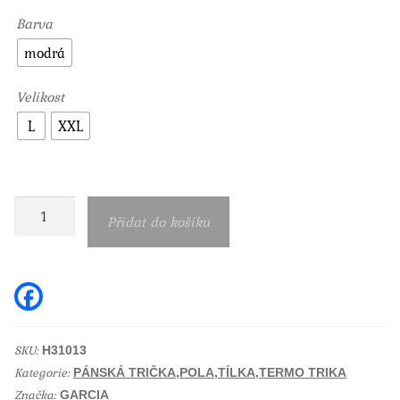
Barva
modrá
Velikost
L
XXL
Pánské
Přidat do košíku
triko
Garcia
dlouhý
F
a
rukáv
c
e
modré
b
SKU:
H31013
množství
o
Kategorie:
o
PÁNSKÁ TRIČKA,POLA,TÍLKA,TERMO TRIKA
k
Značka:
GARCIA