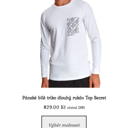
stránce
produktu
Pánské bílé triko dlouhý rukáv Top Secret
829.00
Kč
včetně DPH
Tento
Výběr možností
produkt