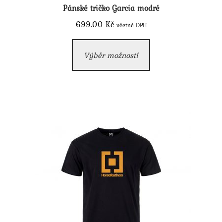
Pánské tričko Garcia modré
699.00
Kč
včetně DPH
Tento
Výběr možností
produkt
má
více
variant.
Možnosti
lze
vybrat
na
stránce
produktu