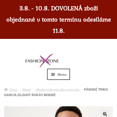
3.8. - 10.8. DOVOLENÁ zboží
objednané v tomto termínu odesíláme
11.8.
Přeskočit
Přejít
na
k
navigaci
obsahu
Menu
webu
Dámské
Expan
Domů
Pánské
Pánská trička,pola,tílka,termo trika
PÁNSKÉ TRIKO
child
GARCIA DLOUHÝ RUKÁV MODRÉ
menu
Dámské doplňky
Expan
child
menu
Pánské
Expan