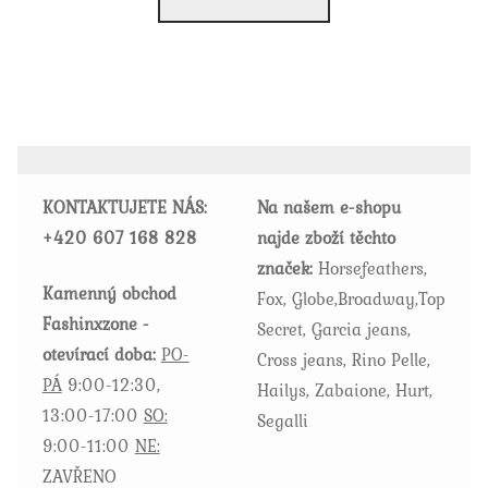
má
více
variant.
Možnosti
lze
vybrat
KONTAKTUJETE NÁS:
Na našem e-shopu
na
+420
607 168 828
najde zboží těchto
stránce
značek:
Horsefeathers,
produktu
Kamenný obchod
Fox, Globe,Broadway,Top
Fashinxzone -
Secret, Garcia jeans,
otevírací doba:
PO-
Cross jeans, Rino Pelle,
PÁ
9:00-12:30,
Hailys, Zabaione, Hurt,
13:00-17:00
SO:
Segalli
9:00-11:00
NE:
ZAVŘENO