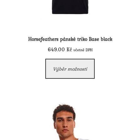
Horsefeathers pánské triko Base black
649.00
Kč
včetně DPH
Tento
Výběr možností
produkt
má
více
variant.
Možnosti
lze
vybrat
na