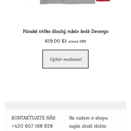
Pánské tričko dlouhý rukáv šedé Devergo
619.00
Kč
včetně DPH
Tento
Výběr možností
produkt
má
více
variant.
Možnosti
lze
vybrat
KONTAKTUJETE NÁS:
Na našem e-shopu
na
+420
607 168 828
najde zboží těchto
stránce