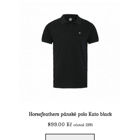
Možnosti
lze
vybrat
na
stránce
produktu
Horsefeathers pánské polo Kato black
899.00
Kč
včetně DPH
Tento