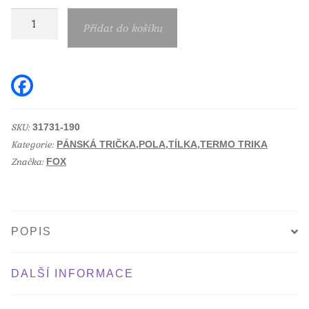
Pánské
Přidat do košíku
triko
Fox
Head
F
a
Prem
c
e
ss
b
SKU:
31731-190
optic
o
Kategorie:
o
PÁNSKÁ TRIČKA,POLA,TÍLKA,TERMO TRIKA
white
k
Značka:
FOX
množství
POPIS
DALŠÍ INFORMACE