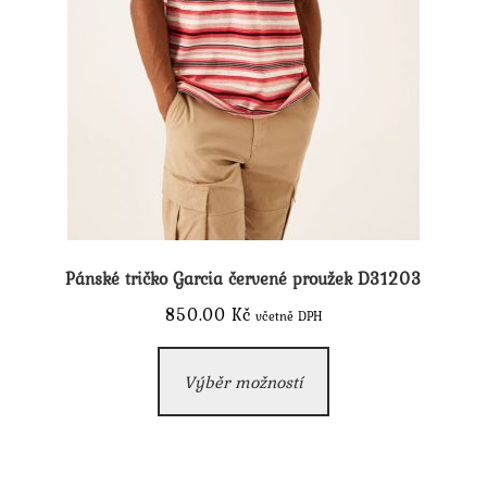
Pánské tričko Garcia červené proužek D31203
850.00
Kč
včetně DPH
Tento
Výběr možností
produkt
má
více
variant.