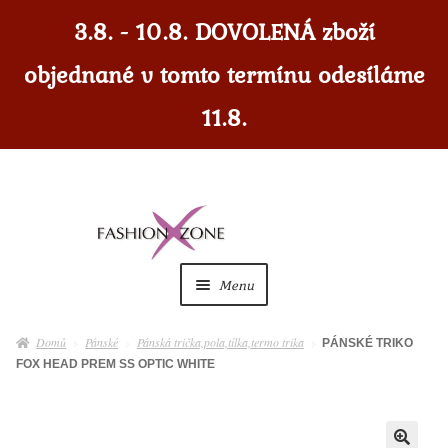
3.8. - 10.8. DOVOLENÁ zboží
objednané v tomto termínu odesíláme
11.8.
Přeskočit
Přejít
na
k
navigaci
obsahu
Menu
webu
Dámské
Expan
Domů
Pánské
Pánská trička,pola,tílka,termo trika
PÁNSKÉ TRIKO
child
FOX HEAD PREM SS OPTIC WHITE
menu
Dámské doplňky
Expan
child
menu
Pánské
Expan