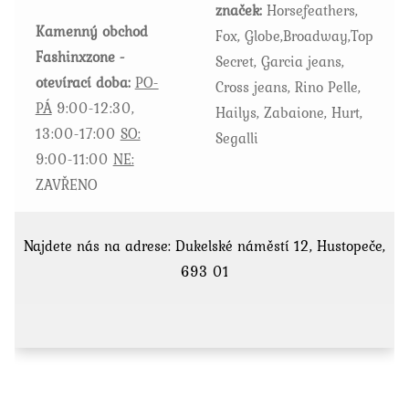
značek:
Horsefeathers,
produktu
Kamenný obchod
Fox, Globe,Broadway,Top
Fashinxzone -
Secret, Garcia jeans,
otevírací doba:
PO-
Cross jeans, Rino Pelle,
PÁ
9:00-12:30,
Hailys, Zabaione, Hurt,
13:00-17:00
SO:
Segalli
9:00-11:00
NE:
ZAVŘENO
Najdete nás na adrese: Dukelské náměstí 12, Hustopeče,
693 01