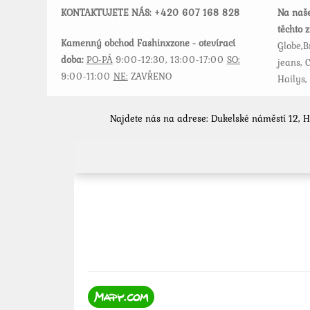
stránce
KONTAKTUJETE NÁS: +420
607 168 828
Na naše
produktu
těchto 
Kamenný obchod Fashinxzone - otevírací
Globe,B
doba:
PO-PÁ
9:00-12:30, 13:00-17:00
SO:
jeans, C
9:00-11:00
NE:
ZAVŘENO
Hailys,
Najdete nás na adrese: Dukelské náměstí 12, 