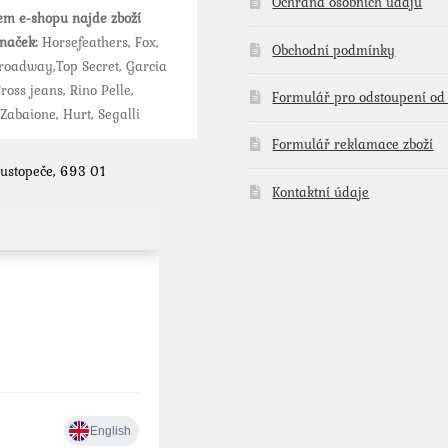
stránce
Ochrana osobních údajů
m e-shopu najde zboží
produktu
značek:
Horsefeathers, Fox,
Obchodní podmínky
roadway,Top Secret, Garcia
ross jeans, Rino Pelle,
Formulář pro odstoupení od
 Zabaione, Hurt, Segalli
Formulář reklamace zboží
Hustopeče, 693 01
Kontaktní údaje