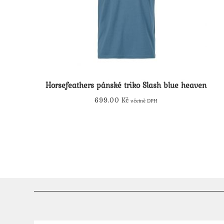
Horsefeathers pánské triko Slash blue heaven
699.00
Kč
včetně DPH
Tento
produkt
má
více
variant.
Možnosti
lze
vybrat
na