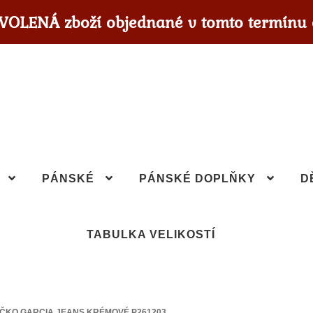
OVOLENÁ zboží objednané v tomto termínu 
PÁNSKÉ
PÁNSKÉ DOPLŇKY
D
TABULKA VELIKOSTÍ
IČKO GARCIA JEANS KRÉMOVÉ P261203