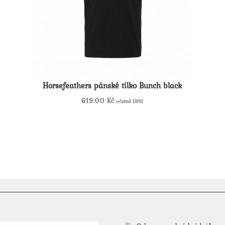
Horsefeathers pánské tílko Bunch black
619.00
Kč
včetně DPH
Tento
produkt
má
více
variant.
Možnosti
lze
vybrat
na