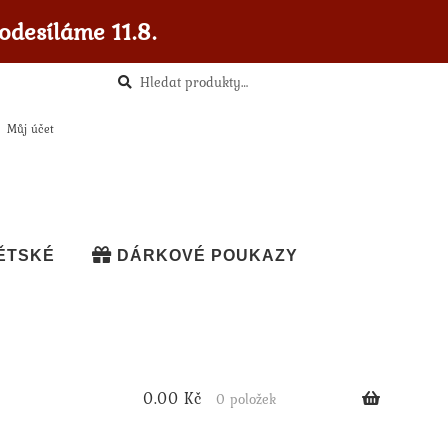
odesíláme 11.8.
Hledat
Hledat:
Můj účet
ĚTSKÉ
DÁRKOVÉ POUKAZY
0.00
Kč
0 položek