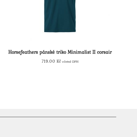
Horsefeathers pánské triko Minimalist II corsair
719.00
Kč
včetně DPH
Tento
produkt
má
více
variant.
Možnosti
lze
vybrat
na