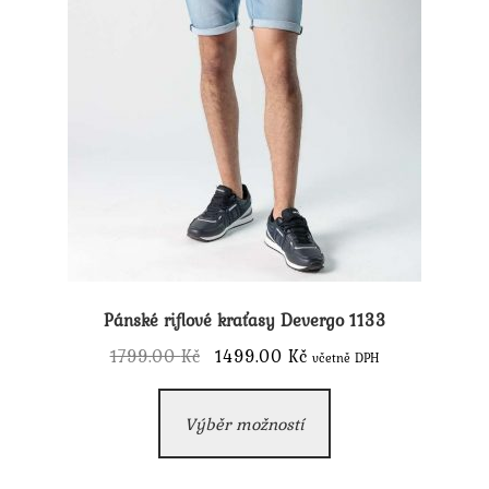
produktu
Pánské riflové kraťasy Devergo 1133
Původní
Aktuální
1799.00
Kč
1499.00
Kč
včetně DPH
cena
cena
Tento
byla:
je:
Výběr možností
produkt
1799.00 Kč.
1499.00 Kč.
má