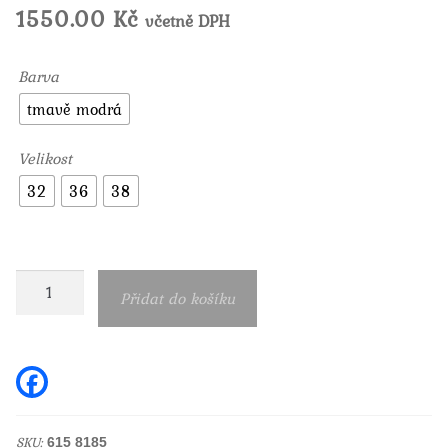
1550.00
Kč
včetně DPH
Barva
tmavě modrá
Velikost
32
36
38
Pánské
Přidat do košíku
kraťasy
šortky
Garcia
F
a
jeans
c
e
Russo
b
SKU:
615 8185