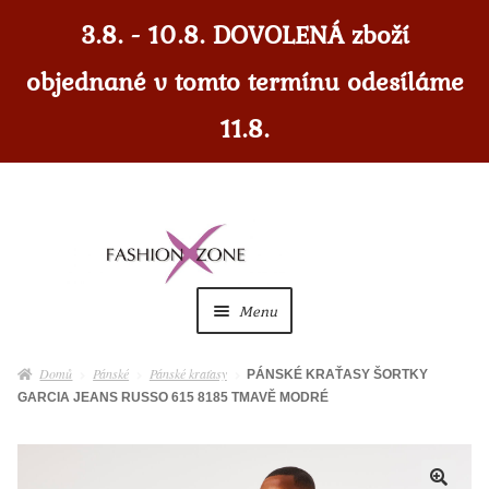
3.8. - 10.8. DOVOLENÁ zboží
objednané v tomto termínu odesíláme
11.8.
Přeskočit
Přejít
na
k
navigaci
obsahu
Menu
webu
Dámské
Expan
Domů
Pánské
Pánské kraťasy
PÁNSKÉ KRAŤASY ŠORTKY
child
GARCIA JEANS RUSSO 615 8185 TMAVĚ MODRÉ
menu
Dámské doplňky
Expan
child
menu
Pánské
Expan