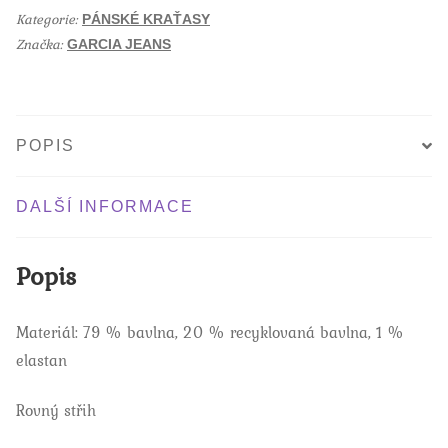
615
o
Kategorie:
o
PÁNSKÉ KRAŤASY
8185
k
Značka:
GARCIA JEANS
tmavě
modré
množství
POPIS
DALŠÍ INFORMACE
Popis
Materiál: 79 % bavlna, 20 % recyklovaná bavlna, 1 %
elastan
Rovný střih