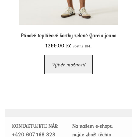
Pánské teplákové šortky zelené Garcia jeans
1299.00
Kč
včetně DPH
Tento
Výběr možností
produkt
má
více
variant.
Možnosti
lze
vybrat
KONTAKTUJETE NÁS:
Na našem e-shopu
na
+420
607 168 828
najde zboží těchto
stránce