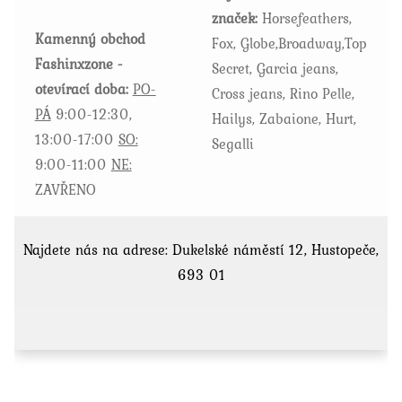
značek:
Horsefeathers,
produktu
Kamenný obchod
Fox, Globe,Broadway,Top
Fashinxzone -
Secret, Garcia jeans,
otevírací doba:
PO-
Cross jeans, Rino Pelle,
PÁ
9:00-12:30,
Hailys, Zabaione, Hurt,
13:00-17:00
SO:
Segalli
9:00-11:00
NE:
ZAVŘENO
Najdete nás na adrese: Dukelské náměstí 12, Hustopeče,
693 01