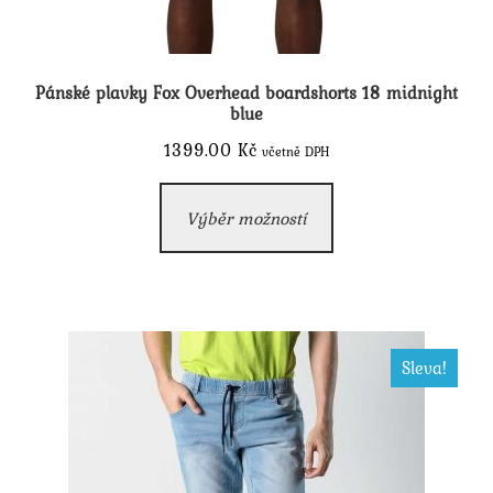
Pánské plavky Fox Overhead boardshorts 18 midnight
blue
1399.00
Kč
včetně DPH
Tento
Výběr možností
produkt
má
více
variant.
Možnosti
Sleva!
lze
vybrat
na
stránce