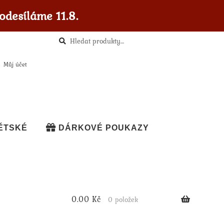
odesíláme 11.8.
Hledat
Hledat:
Můj účet
ĚTSKÉ
DÁRKOVÉ POUKAZY
0.00
Kč
0 položek