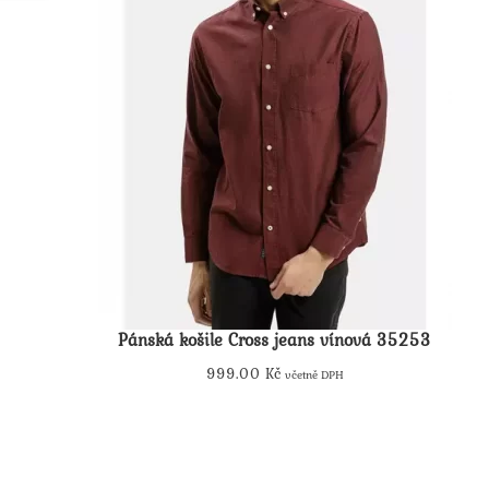
Pánská košile Cross jeans vínová 35253
999.00
Kč
včetně DPH
Tento
produkt
má
více