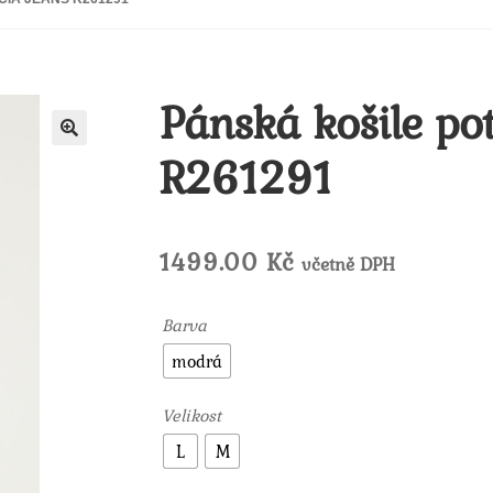
Pánská košile pot
R261291
🔍
1499.00
Kč
včetně DPH
Barva
modrá
Velikost
L
M