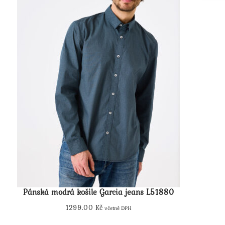
Pánská modrá košile Garcia jeans L51880
1299.00
Kč
včetně DPH
Tento