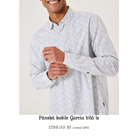
Pánská košile Garcia bílá ls
1299.00
Kč
včetně DPH
Tento