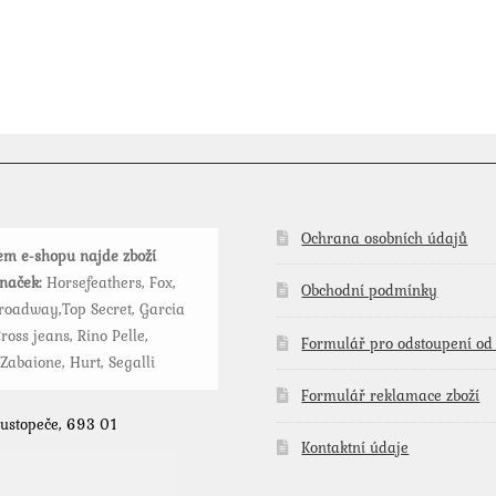
produkt
má
více
variant.
Možnosti
lze
vybrat
na
stránce
Ochrana osobních údajů
m e-shopu najde zboží
produktu
značek:
Horsefeathers, Fox,
Obchodní podmínky
roadway,Top Secret, Garcia
ross jeans, Rino Pelle,
Formulář pro odstoupení od
 Zabaione, Hurt, Segalli
Formulář reklamace zboží
Hustopeče, 693 01
Kontaktní údaje