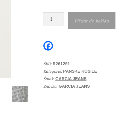
Pánská
Přidat do košíku
košile
potisk
Garcia
F
a
jeans
c
e
R261291
b
SKU:
R261291
množství
o
Kategorie:
o
PÁNSKÉ KOŠILE
k
Štítek:
GARCIA JEANS
Značka:
GARCIA JEANS