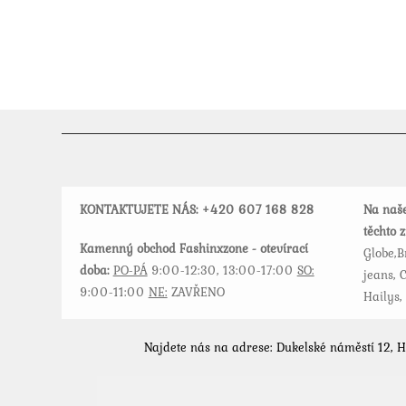
variant.
Možnosti
lze
vybrat
na
stránce
produktu
KONTAKTUJETE NÁS: +420
607 168 828
Na naše
těchto 
Kamenný obchod Fashinxzone - otevírací
Globe,B
doba:
PO-PÁ
9:00-12:30, 13:00-17:00
SO:
jeans, C
9:00-11:00
NE:
ZAVŘENO
Hailys,
Najdete nás na adrese: Dukelské náměstí 12, 