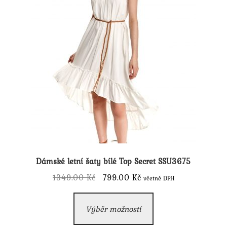
produktu
Dámské letní šaty bílé Top Secret SSU3675
Původní
Aktuální
1349.00
Kč
799.00
Kč
včetně DPH
cena
cena
Tento
byla:
je:
Výběr možností
produkt
1349.00 Kč.
799.00 Kč.