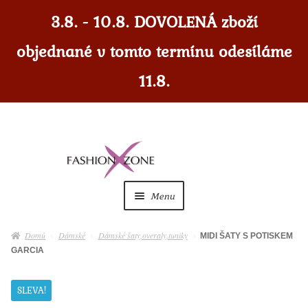
3.8. - 10.8. DOVOLENÁ zboží
objednané v tomto termínu odesíláme
11.8.
Přeskočit
Přejít
na
k
navigaci
obsahu
Menu
webu
Dámské
Expan
Domů
Dámské
Dámské šaty,overaly,tuniky
MIDI ŠATY S POTISKEM
child
GARCIA
menu
Dámské doplňky
Expan
child
SLEVA!
menu
Pánské
Expan