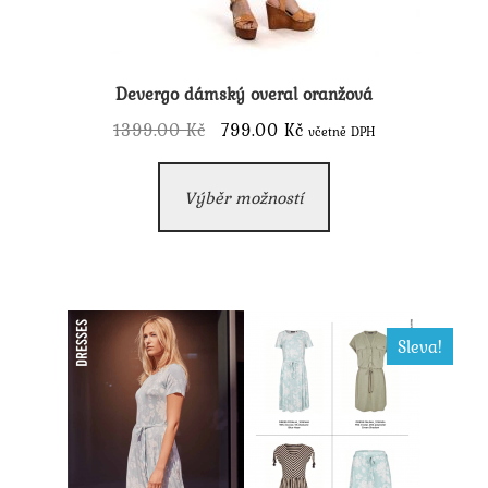
Devergo dámský overal oranžová
Původní
Aktuální
1399.00
Kč
799.00
Kč
včetně DPH
cena
cena
Tento
byla:
je:
Výběr možností
produkt
1399.00 Kč.
799.00 Kč.
má
více
variant.
Možnosti
Sleva!
lze
vybrat
na
stránce
produktu