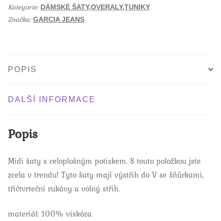
o
Kategorie:
o
DÁMSKÉ ŠATY,OVERALY,TUNIKY
k
Značka:
GARCIA JEANS
POPIS
DALŠÍ INFORMACE
Popis
Midi šaty s celoplošným potiskem. S touto položkou jste
zcela v trendu! Tyto šaty mají výstřih do V se šňůrkami,
tříčtvrteční rukávy a volný střih.
materiál: 100% viskóza