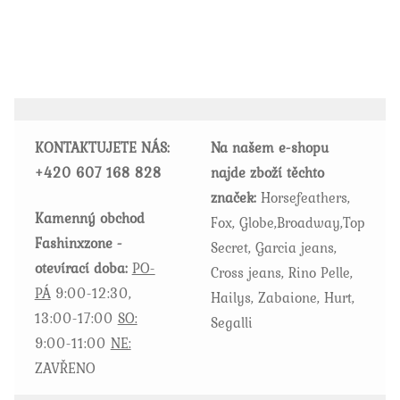
má
více
variant.
Možnosti
lze
vybrat
KONTAKTUJETE NÁS:
Na našem e-shopu
na
+420
607 168 828
najde zboží těchto
stránce
značek:
Horsefeathers,
produktu
Kamenný obchod
Fox, Globe,Broadway,Top
Fashinxzone -
Secret, Garcia jeans,
otevírací doba:
PO-
Cross jeans, Rino Pelle,
PÁ
9:00-12:30,
Hailys, Zabaione, Hurt,
13:00-17:00
SO:
Segalli
9:00-11:00
NE:
ZAVŘENO