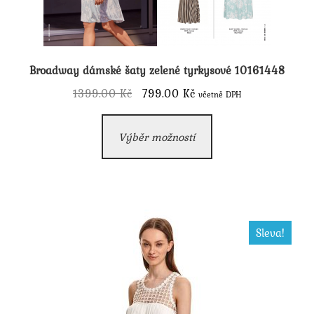
Broadway dámské šaty zelené tyrkysové 10161448
Původní
Aktuální
1399.00
Kč
799.00
Kč
včetně DPH
cena
cena
Tento
byla:
je:
Výběr možností
produkt
1399.00 Kč.
799.00 Kč.
má
více
variant.
Možnosti
Sleva!
lze
vybrat
na
stránce