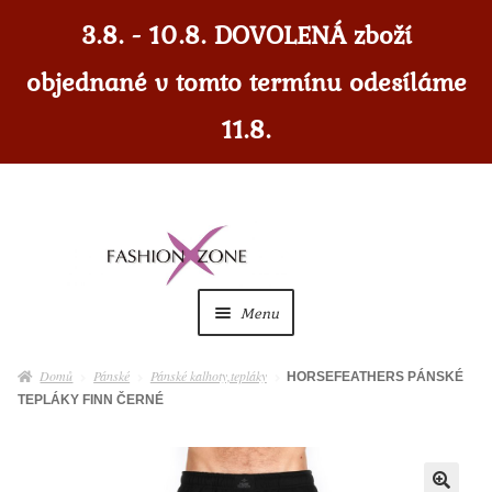
3.8. - 10.8. DOVOLENÁ zboží
objednané v tomto termínu odesíláme
11.8.
Přeskočit
Přejít
na
k
navigaci
obsahu
Menu
webu
Dámské
Expan
Domů
Pánské
Pánské kalhoty,tepláky
HORSEFEATHERS PÁNSKÉ
child
TEPLÁKY FINN ČERNÉ
menu
Dámské doplňky
Expan
child
menu
Pánské
Expan