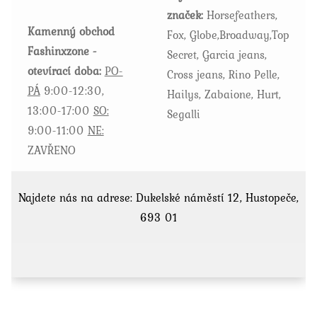
značek:
Horsefeathers,
produktu
Kamenný obchod
Fox, Globe,Broadway,Top
Fashinxzone -
Secret, Garcia jeans,
otevírací doba:
PO-
Cross jeans, Rino Pelle,
PÁ
9:00-12:30,
Hailys, Zabaione, Hurt,
13:00-17:00
SO:
Segalli
9:00-11:00
NE:
ZAVŘENO
Najdete nás na adrese: Dukelské náměstí 12, Hustopeče,
693 01