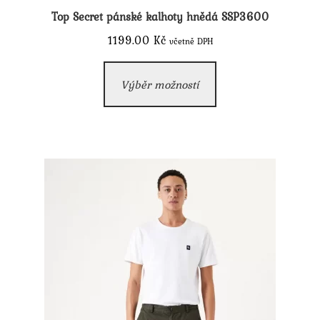
Top Secret pánské kalhoty hnědá SSP3600
1199.00
Kč
včetně DPH
Tento
Výběr možností
produkt
má
více
variant.
Možnosti
lze
vybrat
na
stránce
produktu