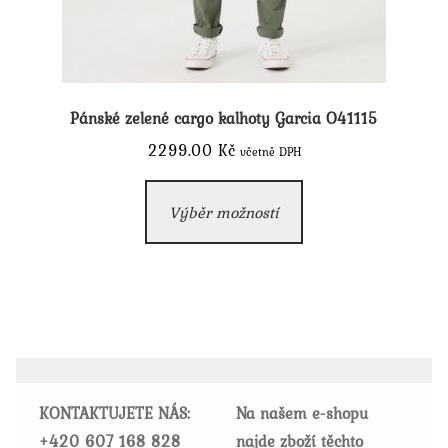
Pánské zelené cargo kalhoty Garcia O41115
2299.00
Kč
včetně DPH
Tento
Výběr možností
produkt
má
více
variant.
Možnosti
lze
vybrat
KONTAKTUJETE NÁS:
Na našem e-shopu
na
+420
607 168 828
najde zboží těchto
stránce