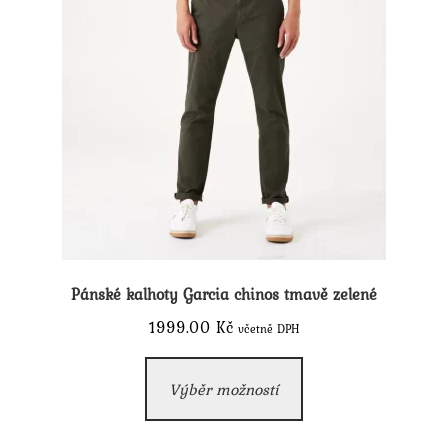
Pánské kalhoty Garcia chinos tmavě zelené
1999.00
Kč
včetně DPH
Tento
Výběr možností
produkt
má