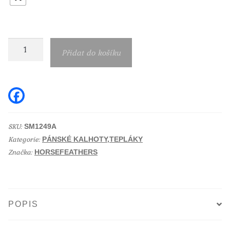
Horsefeathers
Přidat do košíku
pánské
tepláky
Finn
F
a
černé
c
e
množství
b
SKU:
SM1249A
o
Kategorie:
o
PÁNSKÉ KALHOTY,TEPLÁKY
k
Značka:
HORSEFEATHERS
POPIS