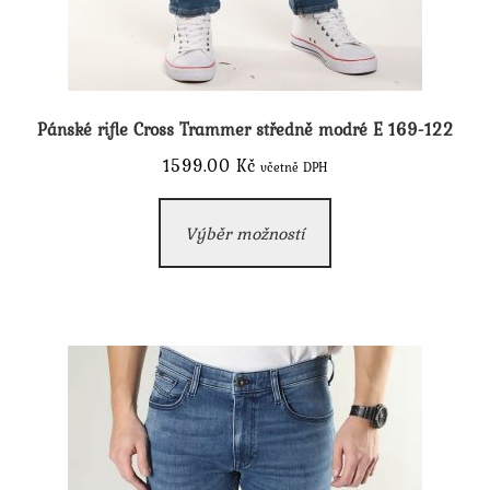
Pánské rifle Cross Trammer středně modré E 169-122
1599.00
Kč
včetně DPH
Tento
Výběr možností
produkt
má
více
variant.
Možnosti
lze
vybrat
na
stránce