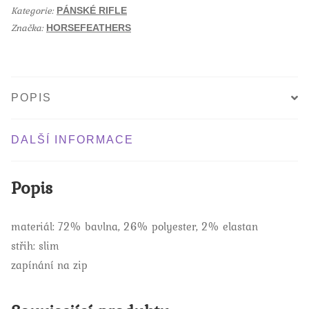
o
Kategorie:
o
PÁNSKÉ RIFLE
k
Značka:
HORSEFEATHERS
POPIS
DALŠÍ INFORMACE
Popis
materiál: 72% bavlna, 26% polyester, 2% elastan
střih: slim
zapínání na zip