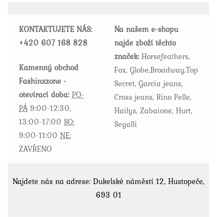
lze
vybrat
KONTAKTUJETE NÁS:
Na našem e-shopu
na
+420
607 168 828
najde zboží těchto
stránce
značek:
Horsefeathers,
produktu
Kamenný obchod
Fox, Globe,Broadway,Top
Fashinxzone -
Secret, Garcia jeans,
otevírací doba:
PO-
Cross jeans, Rino Pelle,
PÁ
9:00-12:30,
Hailys, Zabaione, Hurt,
13:00-17:00
SO:
Segalli
9:00-11:00
NE:
ZAVŘENO
Najdete nás na adrese: Dukelské náměstí 12, Hustopeče,
693 01