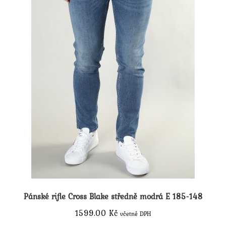
produktu
Pánské rifle Cross Blake středně modrá E 185-148
1599.00
Kč
včetně DPH