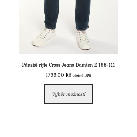
Pánské rifle Cross Jeans Damien E 198-111
1799.00
Kč
včetně DPH
Tento
Výběr možností
produkt
má
více
variant.
Možnosti