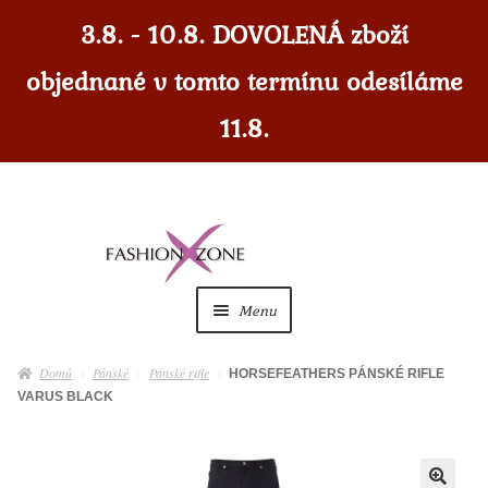
3.8. - 10.8. DOVOLENÁ zboží
objednané v tomto termínu odesíláme
11.8.
Přeskočit
Přejít
na
k
navigaci
obsahu
Menu
webu
Dámské
Expan
Domů
Pánské
Pánské rifle
HORSEFEATHERS PÁNSKÉ RIFLE
child
VARUS BLACK
menu
Dámské doplňky
Expan
child
menu
Pánské
Expan