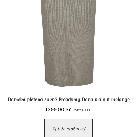
Dámská pletená sukně Broadway Dana walnut melange
1299.00
Kč
včetně DPH
Tento
Výběr možností
produkt