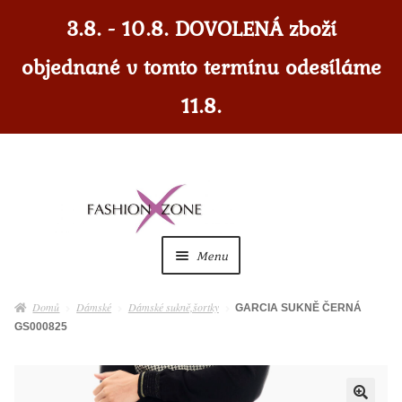
3.8. - 10.8. DOVOLENÁ zboží
objednané v tomto termínu odesíláme
11.8.
Přeskočit
Přejít
na
k
navigaci
obsahu
Menu
webu
Dámské
Expan
Domů
Dámské
Dámské sukně,šortky
GARCIA SUKNĚ ČERNÁ
child
GS000825
menu
Dámské doplňky
Expan
child
menu
Pánské
Expan