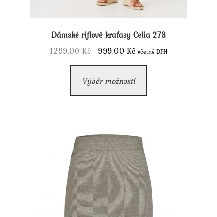
Dámské riflové kraťasy Celia 273
Původní
Aktuální
1299.00
Kč
999.00
Kč
včetně DPH
cena
cena
Tento
byla:
je:
Výběr možností
produkt
1299.00 Kč.
999.00 Kč.
má
více
variant.
Možnosti
lze
vybrat
na
stránce
produktu