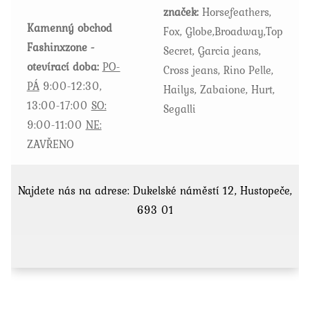
značek:
Horsefeathers,
produktu
Kamenný obchod
Fox, Globe,Broadway,Top
Fashinxzone -
Secret, Garcia jeans,
otevírací doba:
PO-
Cross jeans, Rino Pelle,
PÁ
9:00-12:30,
Hailys, Zabaione, Hurt,
13:00-17:00
SO:
Segalli
9:00-11:00
NE:
ZAVŘENO
Najdete nás na adrese: Dukelské náměstí 12, Hustopeče,
693 01