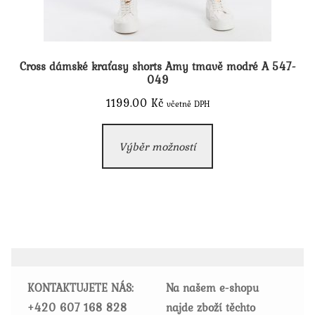
Cross dámské kraťasy shorts Amy tmavě modré A 547-
049
1199.00
Kč
včetně DPH
Tento
Výběr možností
produkt
má
více
variant.
Možnosti
lze
vybrat
KONTAKTUJETE NÁS:
Na našem e-shopu
na
+420
607 168 828
najde zboží těchto
stránce