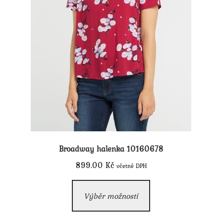
Broadway halenka 10160678
899.00
Kč
včetně DPH
Tento
Výběr možností
produkt
má