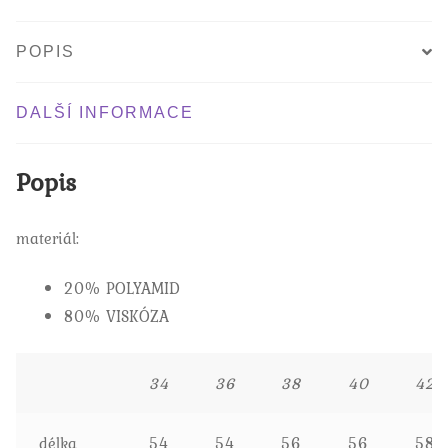
POPIS
DALŠÍ INFORMACE
Popis
materiál:
20% POLYAMID
80% VISKÓZA
34
36
38
40
42
délka
54
54
56
56
58