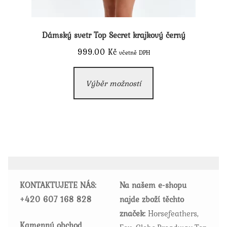
Dámský svetr Top Secret krajkový černý
999.00
Kč
včetně DPH
Tento
Výběr možností
produkt
má
více
variant.
Možnosti
lze
vybrat
KONTAKTUJETE NÁS:
Na našem e-shopu
na
+420
607 168 828
najde zboží těchto
stránce
značek:
Horsefeathers,
produktu
Kamenný obchod