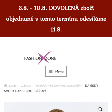
3.8. - 10.8. DOVOLENÁ zboží
objednané v tomto termínu odesíláme
11.8.
Přeskočit
Přejít
na
k
navigaci
obsahu
Menu
webu
Dámské
Expan
Domů
Dámské
Dámské svetry,kardigany,saka,roláky
DÁMSKÝ
child
SVETR TOP SECRET BÉŽOVÝ
menu
Dámské doplňky
Expan
child
menu
Pánské
Expan