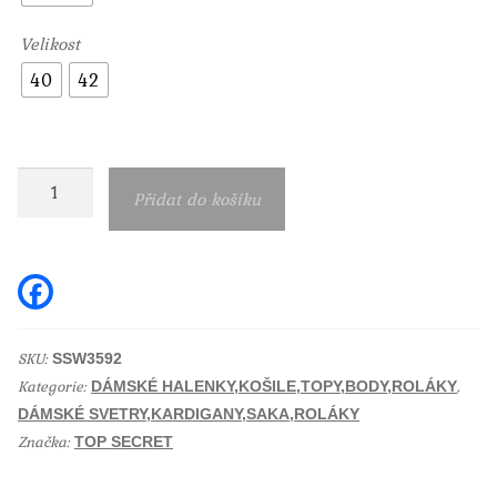
Velikost
40
42
Dámský
Přidat do košíku
svetr
Top
Secret
F
a
béžový
c
e
množství
b
SKU:
SSW3592
o
Kategorie:
,
o
DÁMSKÉ HALENKY,KOŠILE,TOPY,BODY,ROLÁKY
k
DÁMSKÉ SVETRY,KARDIGANY,SAKA,ROLÁKY
Značka:
TOP SECRET