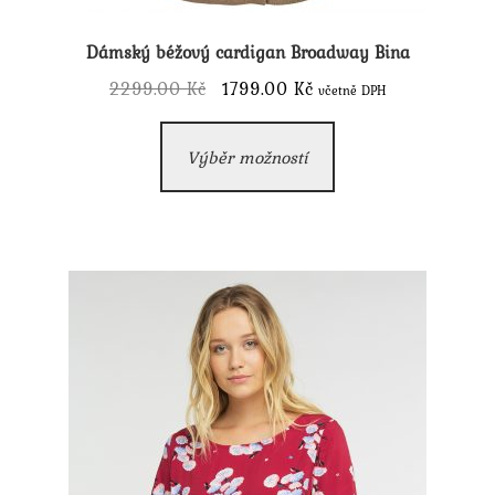
Dámský béžový cardigan Broadway Bina
Původní
Aktuální
2299.00
Kč
1799.00
Kč
včetně DPH
cena
cena
Tento
byla:
je:
Výběr možností
produkt
2299.00 Kč.
1799.00 Kč.
má
více
variant.
Možnosti
lze
vybrat
na
stránce
produktu