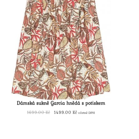
Dámská sukně Garcia hnědá s potiskem
Původní
Aktuální
1699.00
Kč
1499.00
Kč
včetně DPH
cena
Tento
cena
byla:
produkt
je:
1699.00 Kč.
má
1499.00 Kč.