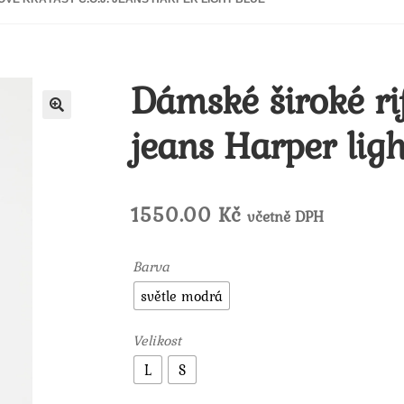
Dámské široké rif
jeans Harper ligh
🔍
1550.00
Kč
včetně DPH
Barva
světle modrá
Velikost
L
S