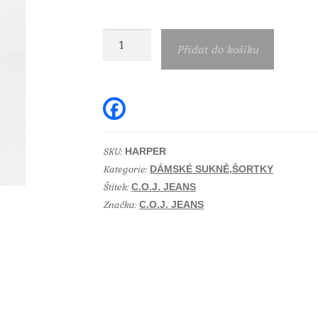
Dámské
Přidat do košíku
široké
riflové
kraťasy
F
a
C.O.J.
c
e
jeans
b
SKU:
HARPER
Harper
o
Kategorie:
o
DÁMSKÉ SUKNĚ,ŠORTKY
light
k
Štítek:
C.O.J. JEANS
blue
Značka:
C.O.J. JEANS
množství