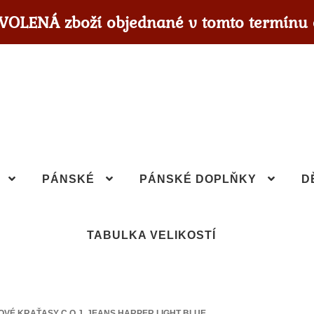
OVOLENÁ zboží objednané v tomto termínu 
PÁNSKÉ
PÁNSKÉ DOPLŇKY
D
TABULKA VELIKOSTÍ
OVÉ KRAŤASY C.O.J. JEANS HARPER LIGHT BLUE