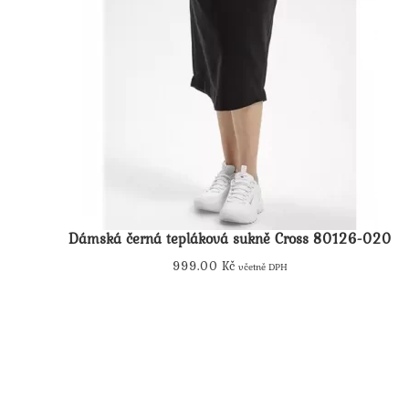
Dámská černá tepláková sukně Cross 80126-020
999.00
Kč
včetně DPH
Tento
produkt
má
více
variant.
Možnosti