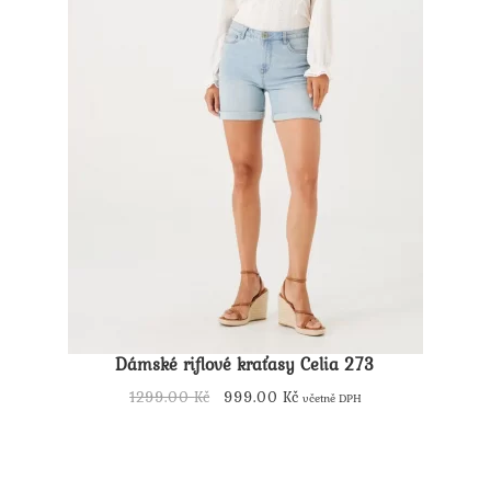
Dámské riflové kraťasy Celia 273
Původní
Aktuální
1299.00
Kč
999.00
Kč
včetně DPH
cena
Tento
cena
byla:
produkt
je:
1299.00 Kč.
má
999.00 Kč.