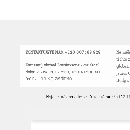
lze
vybrat
na
stránce
produktu
KONTAKTUJETE NÁS: +420
607 168 828
Na naše
těchto 
Kamenný obchod Fashinxzone - otevírací
Globe,B
doba:
PO-PÁ
9:00-12:30, 13:00-17:00
SO:
jeans, C
9:00-11:00
NE:
ZAVŘENO
Hailys,
Najdete nás na adrese: Dukelské náměstí 12, 