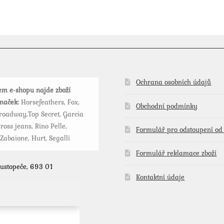
více
variant.
Možnosti
lze
vybrat
na
stránce
Ochrana osobních údajů
m e-shopu najde zboží
produktu
značek:
Horsefeathers, Fox,
Obchodní podmínky
roadway,Top Secret, Garcia
ross jeans, Rino Pelle,
Formulář pro odstoupení od
 Zabaione, Hurt, Segalli
Formulář reklamace zboží
Hustopeče, 693 01
Kontaktní údaje