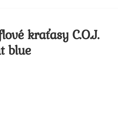
lové kraťasy C.O.J.
t blue