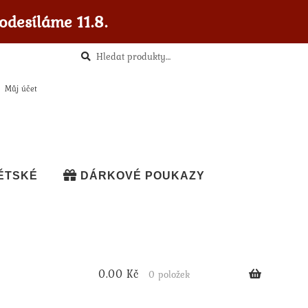
odesíláme 11.8.
Hledat
Hledat:
Můj účet
ĚTSKÉ
DÁRKOVÉ POUKAZY
0.00
Kč
0 položek