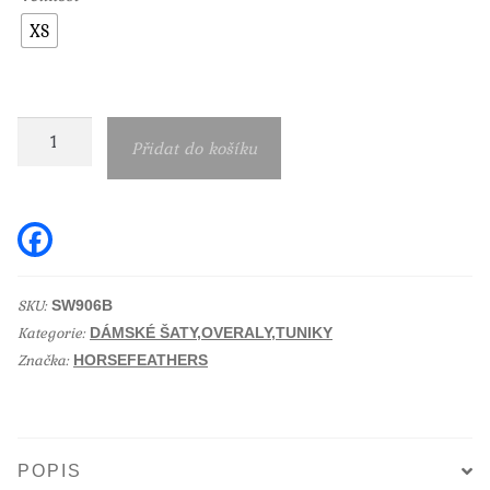
XS
Dámské
Přidat do košíku
šaty
Horsefeathers
Keira
F
a
cement
c
e
množství
b
SKU:
SW906B
o
Kategorie:
o
DÁMSKÉ ŠATY,OVERALY,TUNIKY
k
Značka:
HORSEFEATHERS
POPIS