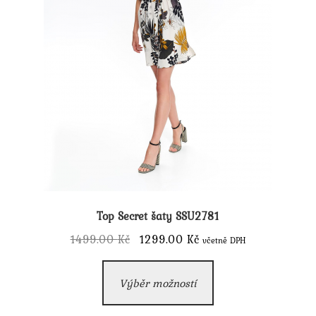
Top Secret šaty SSU2781
Původní
Aktuální
1499.00
Kč
1299.00
Kč
včetně DPH
cena
cena
Tento
byla:
je:
Výběr možností
produkt
1499.00 Kč.
1299.00 Kč.
má