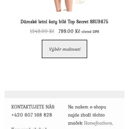
Dámské letní šaty bílé Top Secret SSU3675
Původní
Aktuální
1349.00
Kč
799.00
Kč
včetně DPH
cena
cena
Tento
byla:
je:
Výběr možností
produkt
1349.00 Kč.
799.00 Kč.
má
více
variant.
Možnosti
lze
vybrat
KONTAKTUJETE NÁS:
Na našem e-shopu
na
+420
607 168 828
najde zboží těchto
stránce
značek:
Horsefeathers,
produktu