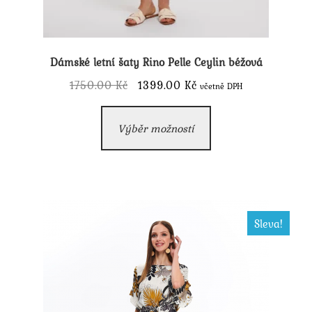
Dámské letní šaty Rino Pelle Ceylin béžová
Původní
Aktuální
1750.00
Kč
1399.00
Kč
včetně DPH
cena
cena
Tento
byla:
je:
Výběr možností
produkt
1750.00 Kč.
1399.00 Kč.
má
více
variant.
Možnosti
Sleva!
lze
vybrat
na
stránce
produktu