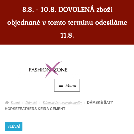
3.8. - 10.8. DOVOLENÁ zboží
objednané v tomto termínu odesíláme
11.8.
Přeskočit
Přejít
na
k
navigaci
obsahu
Menu
webu
Dámské
Expan
Domů
Dámské
Dámské šaty,overaly,tuniky
DÁMSKÉ ŠATY
child
HORSEFEATHERS KEIRA CEMENT
menu
Dámské doplňky
Expan
child
SLEVA!
menu
Pánské
Expan