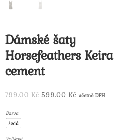
Dámské šaty
Horsefeathers Keira
cement
Původní
Aktuální
799.00
Kč
599.00
Kč
včetně DPH
cena
cena
Barva
byla:
je:
šedá
799.00 Kč.
599.00 Kč.
Velikost