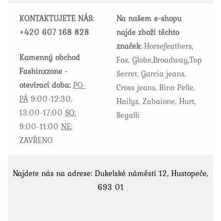
vybrat
KONTAKTUJETE NÁS:
Na našem e-shopu
na
+420
607 168 828
najde zboží těchto
stránce
značek:
Horsefeathers,
produktu
Kamenný obchod
Fox, Globe,Broadway,Top
Fashinxzone -
Secret, Garcia jeans,
otevírací doba:
PO-
Cross jeans, Rino Pelle,
PÁ
9:00-12:30,
Hailys, Zabaione, Hurt,
13:00-17:00
SO:
Segalli
9:00-11:00
NE:
ZAVŘENO
Najdete nás na adrese: Dukelské náměstí 12, Hustopeče,
693 01