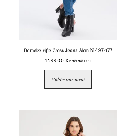
Dámské rifle Cross Jeans Alan N 497-177
1499.00
Kč
včetně DPH
Tento
Výběr možností
produkt
má
více
variant.
Možnosti
lze
vybrat