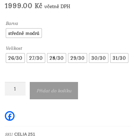
1999.00
Kč
včetně DPH
Barva
středně modrá
Velikost
26/30
27/30
28/30
29/30
30/30
31/30
Dámské
Přidat do košíku
rifle
Garcia
jeans
F
a
Celia
c
e
251
b
SKU:
CELIA 251