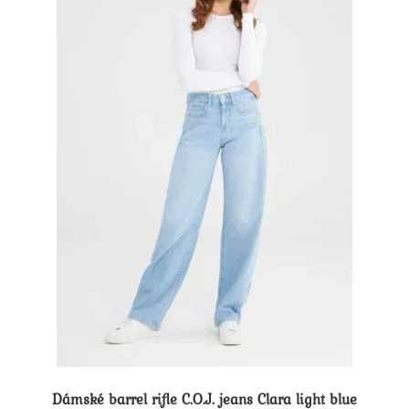
na
stránce
produktu
Dámské barrel rifle C.O.J. jeans Clara light blue