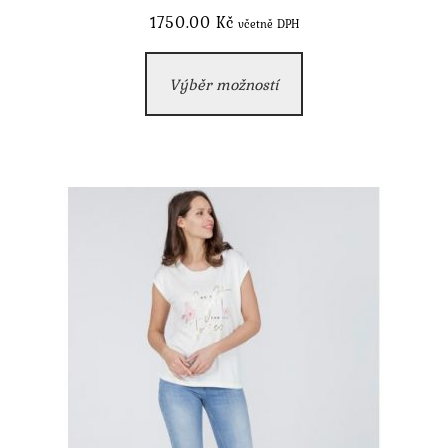
1750.00
Kč
včetně DPH
Tento
Výběr možností
produkt
má
více
variant.
Možnosti
lze
vybrat
na
stránce
produktu