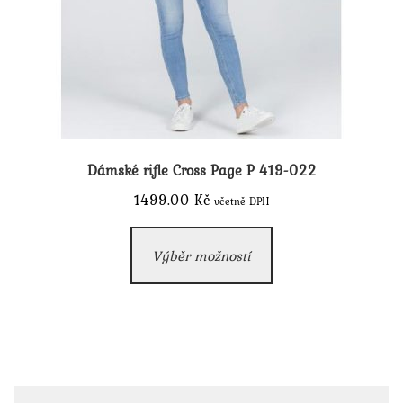
Dámské rifle Cross Page P 419-022
1499.00
Kč
včetně DPH
Tento
Výběr možností
produkt
má
více
variant.
Možnosti
lze