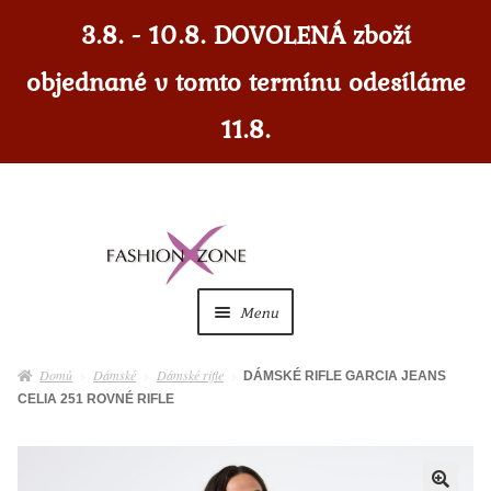
3.8. - 10.8. DOVOLENÁ zboží
objednané v tomto termínu odesíláme
11.8.
Přeskočit
Přejít
na
k
navigaci
obsahu
Menu
webu
Dámské
Expan
Domů
Dámské
Dámské rifle
DÁMSKÉ RIFLE GARCIA JEANS
child
CELIA 251 ROVNÉ RIFLE
menu
Dámské doplňky
Expan
child
menu
Pánské
Expan