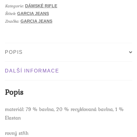
rovné
o
Kategorie:
o
DÁMSKÉ RIFLE
rifle
k
Štítek:
GARCIA JEANS
množství
Značka:
GARCIA JEANS
POPIS
DALŠÍ INFORMACE
Popis
materiál: 79 % bavlna, 20 % recyklovaná bavlna, 1 %
Elastan
rovný střih