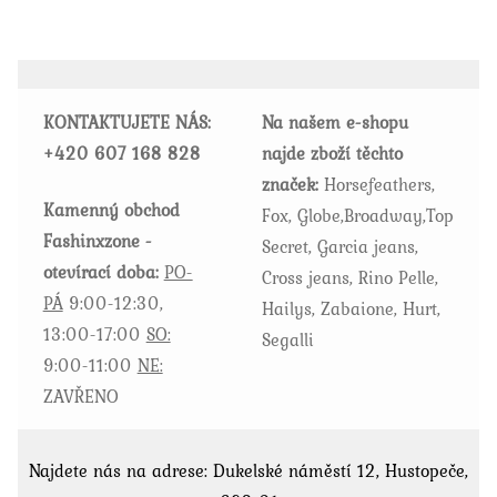
variant.
Možnosti
lze
vybrat
KONTAKTUJETE NÁS:
Na našem e-shopu
na
+420
607 168 828
najde zboží těchto
stránce
značek:
Horsefeathers,
produktu
Kamenný obchod
Fox, Globe,Broadway,Top
Fashinxzone -
Secret, Garcia jeans,
otevírací doba:
PO-
Cross jeans, Rino Pelle,
PÁ
9:00-12:30,
Hailys, Zabaione, Hurt,
13:00-17:00
SO:
Segalli
9:00-11:00
NE:
ZAVŘENO
Najdete nás na adrese: Dukelské náměstí 12, Hustopeče,