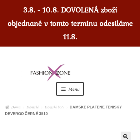
3.8. - 10.8. DOVOLENÁ zboží
objednané v tomto termínu odesíláme
11.8.
Přeskočit
Přejít
na
k
navigaci
obsahu
Menu
webu
Dámské
Expan
Domů
Dámské
Dámské boty
DÁMSKÉ PLÁTĚNÉ TENISKY
child
DEVERGO ČERNÉ 3510
menu
Dámské doplňky
Expan
child
menu
Pánské
Expan