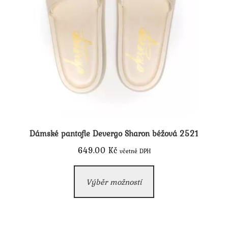
Dámské pantofle Devergo Sharon béžová 2521
649.00
Kč
včetně DPH
Tento
Výběr možností
produkt
má
více