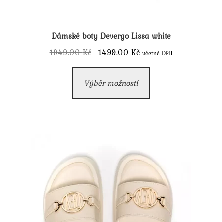
Dámské boty Devergo Lissa white
Původní
Aktuální
1949.00
Kč
1499.00
Kč
včetně DPH
cena
cena
Tento
byla:
je:
Výběr možností
produkt
1949.00 Kč.
1499.00 Kč.
má
více
variant.
Možnosti
lze
vybrat
na
stránce
produktu