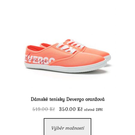
Dámské tenisky Devergo oranžová
Původní
Aktuální
519.00
Kč
350.00
Kč
včetně DPH
cena
cena
Tento
byla:
je:
Výběr možností
produkt
519.00 Kč.
350.00 Kč.