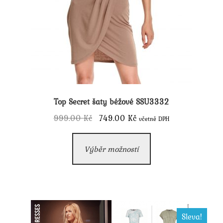
Top Secret šaty béžové SSU3332
Původní
Aktuální
999.00
Kč
749.00
Kč
včetně DPH
cena
cena
Tento
byla:
je:
Výběr možností
produkt
999.00 Kč.
749.00 Kč.
má
více
variant.
Možnosti
Sleva!
lze