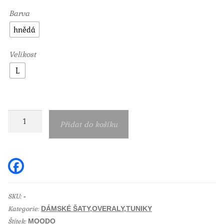
Barva
hnědá
Velikost
L
Dámské
Přidat do košíku
midi
šaty
Moodo
F
a
hnědé
c
e
množství
b
SKU:
-
o
Kategorie:
o
DÁMSKÉ ŠATY,OVERALY,TUNIKY
k
Štítek:
MOODO