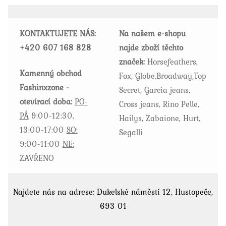
lze
vybrat
KONTAKTUJETE NÁS:
Na našem e-shopu
na
+420
607 168 828
najde zboží těchto
stránce
značek:
Horsefeathers,
produktu
Kamenný obchod
Fox, Globe,Broadway,Top
Fashinxzone -
Secret, Garcia jeans,
otevírací doba:
PO-
Cross jeans, Rino Pelle,
PÁ
9:00-12:30,
Hailys, Zabaione, Hurt,
13:00-17:00
SO:
Segalli
9:00-11:00
NE:
ZAVŘENO
Najdete nás na adrese: Dukelské náměstí 12, Hustopeče,
693 01