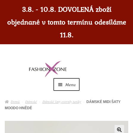
3.8. - 10.8. DOVOLENÁ zboží
objednané v tomto termínu odesíláme
11.8.
Přeskočit
Přejít
na
k
navigaci
obsahu
Menu
webu
Dámské
Expan
Domů
Dámské
Dámské šaty,overaly,tuniky
DÁMSKÉ MIDI ŠATY
child
MOODO HNĚDÉ
menu
Dámské doplňky
Expan
child
menu
Pánské
Expan