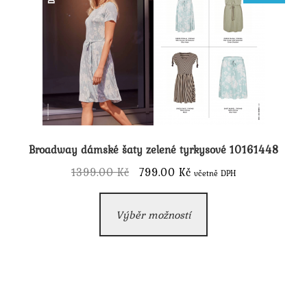
vybrat
na
stránce
produktu
Broadway dámské šaty zelené tyrkysové 10161448
Původní
Aktuální
1399.00
Kč
799.00
Kč
včetně DPH
cena
cena
Tento
byla:
je:
Výběr možností
produkt
1399.00 Kč.
799.00 Kč.
má
více
variant.
Možnosti