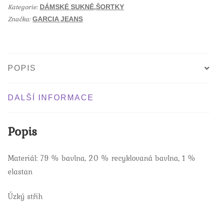
o
Kategorie:
o
DÁMSKÉ SUKNĚ,ŠORTKY
množství
k
Značka:
GARCIA JEANS
POPIS
DALŠÍ INFORMACE
Popis
Materiál: 79 % bavlna, 20 % recyklovaná bavlna, 1 %
elastan
Úzký střih