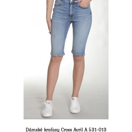
lze
vybrat
na
stránce
produktu
Dámské kraťasy Cross Avril A 531-013