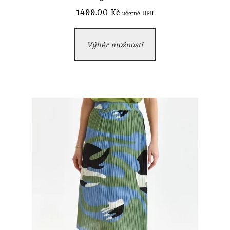
1499.00
Kč
včetně DPH
Tento
Výběr možností
produkt
má
více
variant.
Možnosti
lze
vybrat
na
stránce
produktu