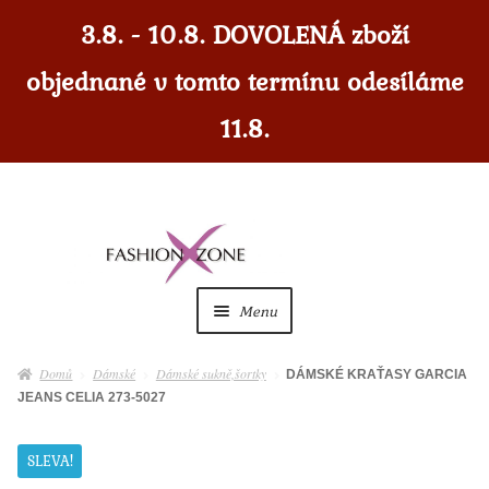
3.8. - 10.8. DOVOLENÁ zboží
objednané v tomto termínu odesíláme
11.8.
Přeskočit
Přejít
na
k
navigaci
obsahu
Menu
webu
Dámské
Expan
Domů
Dámské
Dámské sukně,šortky
DÁMSKÉ KRAŤASY GARCIA
child
JEANS CELIA 273-5027
menu
Dámské doplňky
Expan
child
SLEVA!
menu
Pánské
Expan