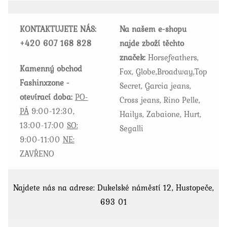
lze
vybrat
KONTAKTUJETE NÁS:
Na našem e-shopu
na
+420
607 168 828
najde zboží těchto
stránce
značek:
Horsefeathers,
produktu
Kamenný obchod
Fox, Globe,Broadway,Top
Fashinxzone -
Secret, Garcia jeans,
otevírací doba:
PO-
Cross jeans, Rino Pelle,
PÁ
9:00-12:30,
Hailys, Zabaione, Hurt,
13:00-17:00
SO:
Segalli
9:00-11:00
NE:
ZAVŘENO
Najdete nás na adrese: Dukelské náměstí 12, Hustopeče,
693 01