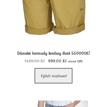
Dámské bermudy kraťasy žluté 55000167
Původní
Aktuální
1499.00
Kč
999.00
Kč
včetně DPH
cena
cena
Tento
byla:
je:
Výběr možností
produkt
1499.00 Kč.
999.00 Kč.
má
více
variant.
Možnosti