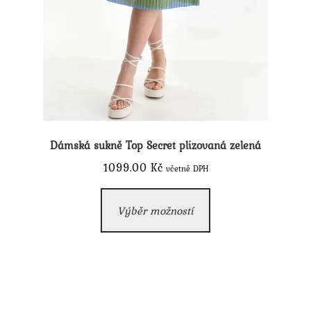
Dámská sukně Top Secret plizovaná zelená
1099.00
Kč
včetně DPH
Tento
Výběr možností
produkt
má
více
variant.
Možnosti