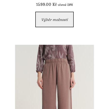
1599.00
Kč
včetně DPH
Tento
Výběr možností
produkt
má
více
variant.
Možnosti
lze
vybrat
na
stránce
produktu