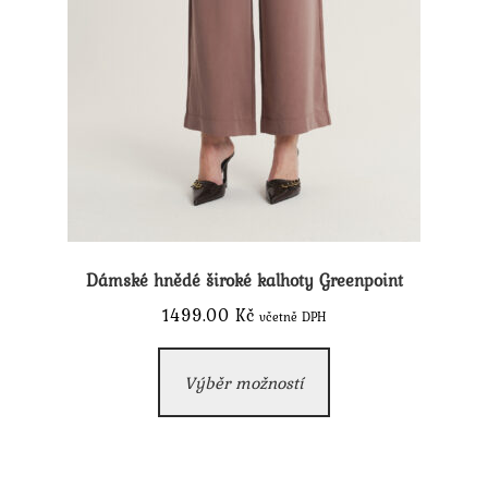
Dámské hnědé široké kalhoty Greenpoint
1499.00
Kč
včetně DPH
Tento
Výběr možností
produkt
má
více
variant.