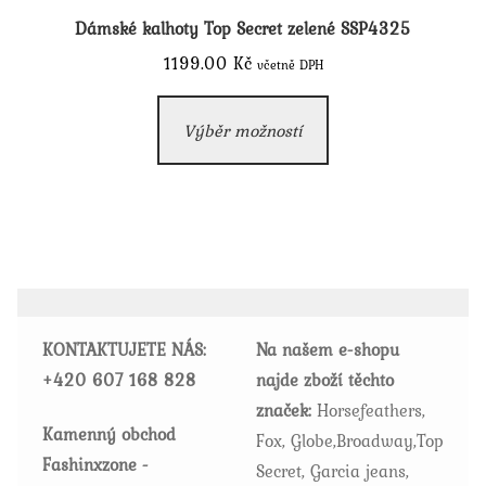
Dámské kalhoty Top Secret zelené SSP4325
1199.00
Kč
včetně DPH
Tento
Výběr možností
produkt
má
více
variant.
Možnosti
lze
vybrat
KONTAKTUJETE NÁS:
Na našem e-shopu
na
+420
607 168 828
najde zboží těchto
stránce
značek:
Horsefeathers,
produktu
Kamenný obchod
Fox, Globe,Broadway,Top
Fashinxzone -
Secret, Garcia jeans,