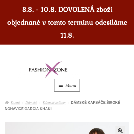
3.8. - 10.8. DOVOLENÁ zboží
objednané v tomto termínu odesíláme
11.8.
Přeskočit
Přejít
na
k
navigaci
obsahu
Menu
webu
Dámské
Expan
Domů
Dámské
Dámské kalhoty
DÁMSKÉ KAPSÁČE ŠIROKÉ
child
NOHAVICE GARCIA KHAKI
menu
Dámské doplňky
Expan
child
menu
Pánské
Expan