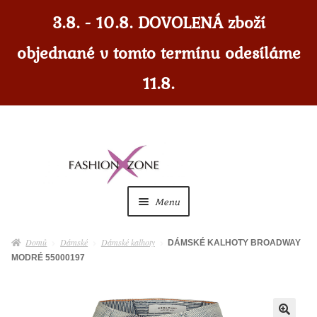
3.8. - 10.8. DOVOLENÁ zboží
objednané v tomto termínu odesíláme
11.8.
Přeskočit
Přejít
na
k
navigaci
obsahu
Menu
webu
Dámské
Expan
Domů
Dámské
Dámské kalhoty
DÁMSKÉ KALHOTY BROADWAY
child
MODRÉ 55000197
menu
Dámské doplňky
Expan
child
menu
Pánské
Expan