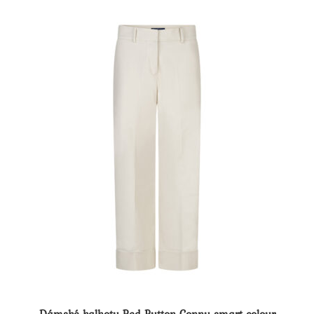
Možnosti
lze
vybrat
na
stránce
produktu