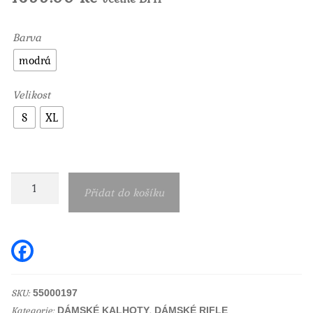
Barva
modrá
Velikost
S
XL
Dámské
Přidat do košíku
kalhoty
Broadway
modré
F
a
55000197
c
e
množství
b
SKU:
55000197
o
Kategorie:
,
o
DÁMSKÉ KALHOTY
DÁMSKÉ RIFLE