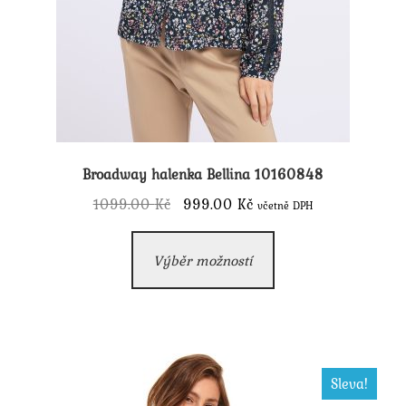
Broadway halenka Bellina 10160848
Původní
Aktuální
1099.00
Kč
999.00
Kč
včetně DPH
cena
cena
Tento
byla:
je:
Výběr možností
produkt
1099.00 Kč.
999.00 Kč.
má
více
variant.
Možnosti
Sleva!
lze