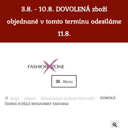
3.8. - 10.8. DOVOLENÁ zboží
objednané v tomto termínu odesíláme
11.8.
Přeskočit
Přejít
na
k
navigaci
obsahu
Menu
webu
Dámské
Expan
Domů
Dámské
Dámské halenky,košile,topy,body,roláky
DÁMSKÁ
child
ČERNÁ KOŠILE BROADWAY 55003864
menu
Dámské doplňky
Expan
child
menu
Pánské
Expan