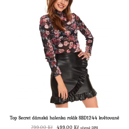
vybrat
na
stránce
produktu
Top Secret dámská halenka rolák SBD1244 květované
Původní
Aktuální
799.00
Kč
499.00
Kč
včetně DPH