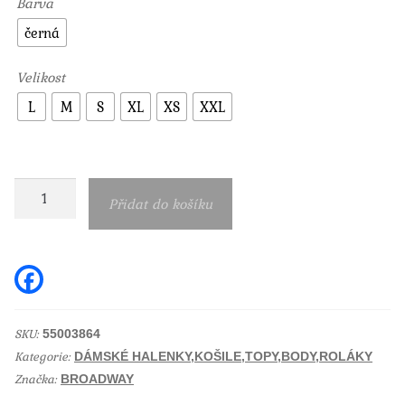
Barva
černá
Velikost
L
M
S
XL
XS
XXL
Dámská
Přidat do košíku
černá
košile
Broadway
F
a
55003864
c
e
množství
b
SKU:
55003864
o
Kategorie:
o
DÁMSKÉ HALENKY,KOŠILE,TOPY,BODY,ROLÁKY
k
Značka:
BROADWAY