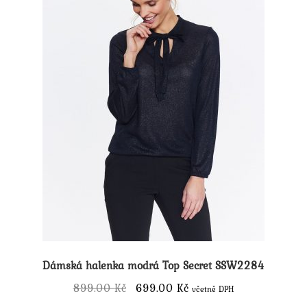
Dámská halenka modrá Top Secret SSW2284
Původní
Aktuální
899.00
Kč
699.00
Kč
včetně DPH
cena
cena