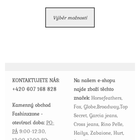
cena
cena
Tento
byla:
je:
Výběr možností
produkt
799.00 Kč.
499.00 Kč.
má
více
variant.
Možnosti
lze
vybrat
KONTAKTUJETE NÁS:
Na našem e-shopu
na
+420
607 168 828
najde zboží těchto
stránce
značek:
Horsefeathers,
produktu
Kamenný obchod
Fox, Globe,Broadway,Top
Fashinxzone -
Secret, Garcia jeans,
otevírací doba:
PO-
Cross jeans, Rino Pelle,
PÁ
9:00-12:30,
Hailys, Zabaione, Hurt,
13:00-17:00
SO: