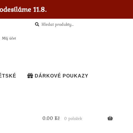
odesíláme 11.8.
Hledat
Hledat:
Můj účet
ĚTSKÉ
DÁRKOVÉ POUKAZY
0.00
Kč
0 položek