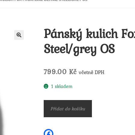
Pánský kulich Fo
Steel/grey OS
🔍
799.00
Kč
včetně DPH
1 skladem
Pánský
Přidat do košíku
kulich
Fox
Frontline
F