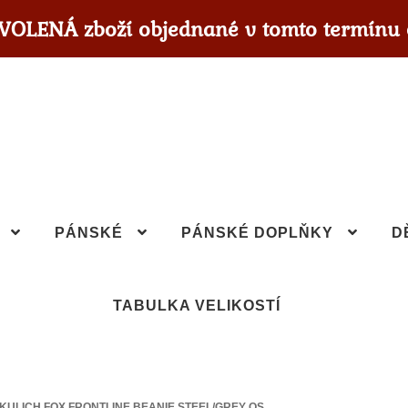
OVOLENÁ zboží objednané v tomto termínu 
PÁNSKÉ
PÁNSKÉ DOPLŇKY
D
TABULKA VELIKOSTÍ
KULICH FOX FRONTLINE BEANIE STEEL/GREY OS