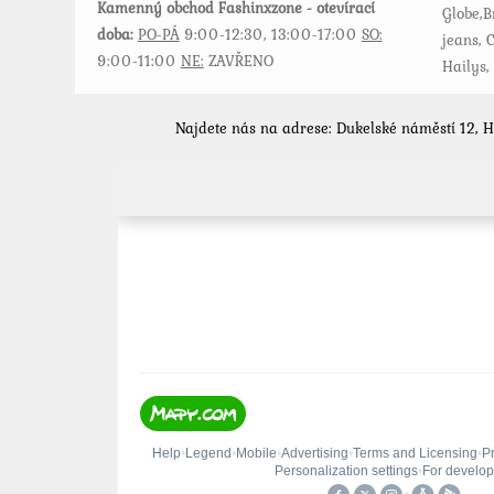
Kamenný obchod Fashinxzone - otevírací
Globe,B
doba:
PO-PÁ
9:00-12:30, 13:00-17:00
SO:
jeans, C
9:00-11:00
NE:
ZAVŘENO
Hailys,
Najdete nás na adrese: Dukelské náměstí 12, 