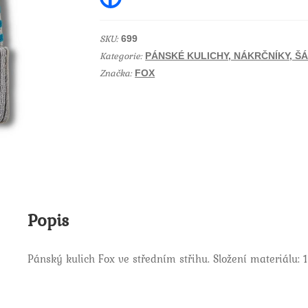
a
Beanie
c
e
Steel/grey
b
SKU:
699
OS
o
Kategorie:
o
PÁNSKÉ KULICHY, NÁKRČNÍKY, Š
množství
k
Značka:
FOX
Popis
Pánský kulich Fox ve středním střihu. Složení materiálu: 