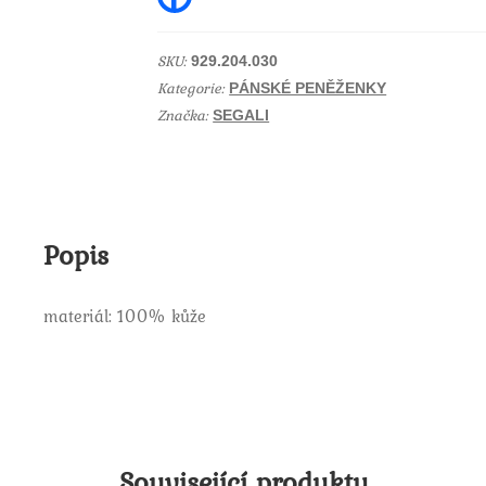
a
hnědá
c
e
koňak
b
SKU:
929.204.030
množství
o
Kategorie:
o
PÁNSKÉ PENĚŽENKY
k
Značka:
SEGALI
Popis
materiál: 100% kůže
Související produkty