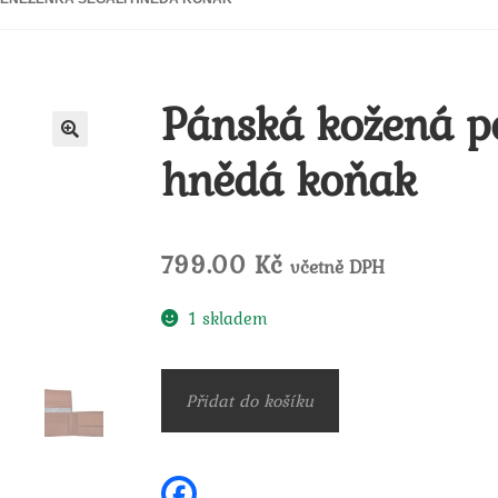
Pánská kožená p
hnědá koňak
🔍
799.00
Kč
včetně DPH
1 skladem
Pánská
Přidat do košíku
kožená
peněženka
Segali
F