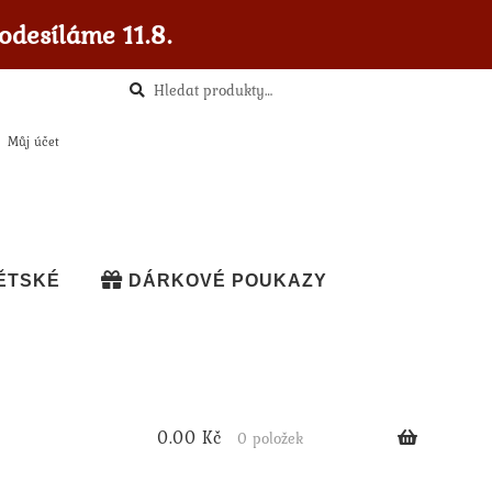
odesíláme 11.8.
Hledat
Hledat:
Můj účet
ĚTSKÉ
DÁRKOVÉ POUKAZY
0.00
Kč
0 položek