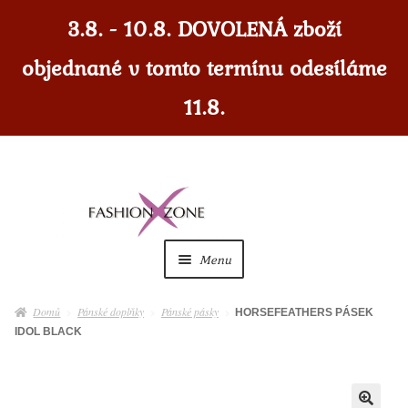
3.8. - 10.8. DOVOLENÁ zboží
objednané v tomto termínu odesíláme
11.8.
Přeskočit
Přejít
na
k
navigaci
obsahu
Menu
webu
Dámské
Expan
Domů
Pánské doplňky
Pánské pásky
HORSEFEATHERS PÁSEK
child
IDOL BLACK
menu
Dámské doplňky
Expan
child
menu
Pánské
Expan