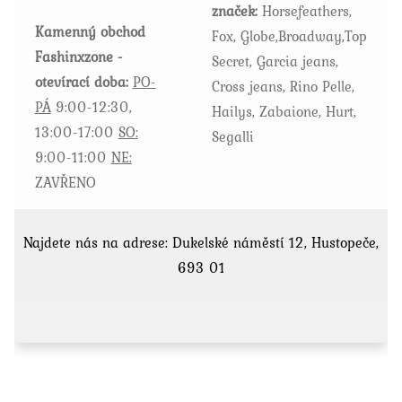
značek:
Horsefeathers,
produktu
Kamenný obchod
Fox, Globe,Broadway,Top
Fashinxzone -
Secret, Garcia jeans,
otevírací doba:
PO-
Cross jeans, Rino Pelle,
PÁ
9:00-12:30,
Hailys, Zabaione, Hurt,
13:00-17:00
SO:
Segalli
9:00-11:00
NE:
ZAVŘENO
Najdete nás na adrese: Dukelské náměstí 12, Hustopeče,
693 01