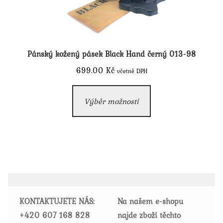
Pánský kožený pásek Black Hand černý 013-98
699.00
Kč
včetně DPH
Tento
Výběr možností
produkt
má
více
variant.
Možnosti
lze
vybrat
KONTAKTUJETE NÁS:
Na našem e-shopu
na
+420
607 168 828
najde zboží těchto
stránce