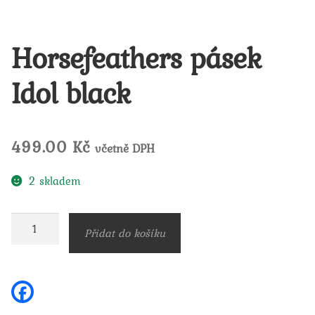
Horsefeathers pásek
Idol black
499.00
Kč
včetně DPH
2 skladem
Horsefeathers
Přidat do košíku
pásek
Idol
black
F
a
množství
c