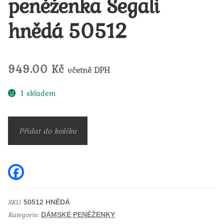
peněženka Segali
hnědá 50512
949.00
Kč
včetně DPH
1 skladem
Dámská
Přidat do košíku
kožená
peněženka
Segali
F
a
hnědá
c
e
50512
b
SKU:
50512 HNĚDÁ
množství
o
Kategorie:
o
DÁMSKÉ PENĚŽENKY