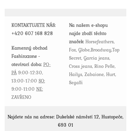
KONTAKTUJETE NÁS:
Na našem e-shopu
+420
607 168 828
najde zboží těchto
značek:
Horsefeathers,
Kamenný obchod
Fox, Globe,Broadway,Top
Fashinxzone -
Secret, Garcia jeans,
otevírací doba:
PO-
Cross jeans, Rino Pelle,
PÁ
9:00-12:30,
Hailys, Zabaione, Hurt,
13:00-17:00
SO:
Segalli
9:00-11:00
NE:
ZAVŘENO
Najdete nás na adrese: Dukelské náměstí 12, Hustopeče,
693 01