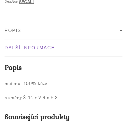
k
Značka:
SEGALI
POPIS
DALŠÍ INFORMACE
Popis
materiál: 100% kůže
rozměry: Š 14 x V 9 x H 3
Související produkty