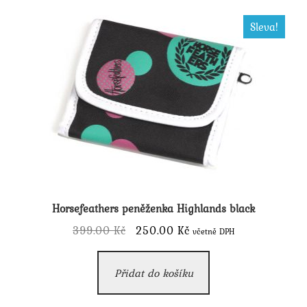
Sleva!
Horsefeathers peněženka Highlands black
Původní
Aktuální
399.00
Kč
250.00
Kč
včetně DPH
cena
cena
byla:
je:
Přidat do košíku
399.00 Kč.
250.00 Kč.