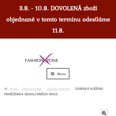
3.8. - 10.8. DOVOLENÁ zboží
objednané v tomto termínu odesíláme
11.8.
Přeskočit
Přejít
na
k
navigaci
obsahu
Menu
webu
Dámské
Expan
Domů
Dámské doplňky
Dámské peněženky
DÁMSKÁ KOŽENÁ
child
PENĚŽENKA SEGALI HNĚDÁ 50512
menu
Dámské doplňky
Expan
child
menu
Pánské
Expan